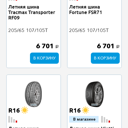
Летняя шина
Летняя шина
Tracmax Transporter
Fortune FSR71
RF09
205/65
107/105T
205/65
107/105T
6 701
6 701
a
a
В КОРЗИНУ
В КОРЗИНУ
R16
R16
В магазине