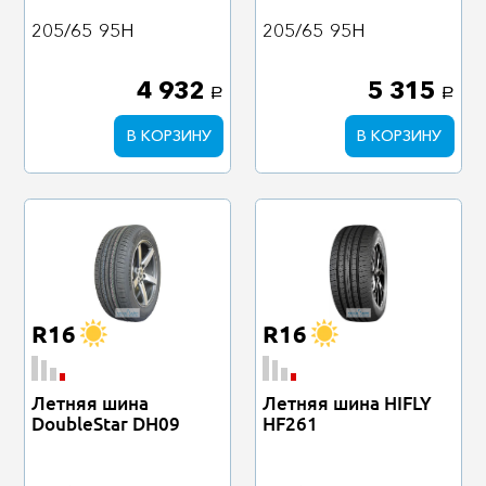
205/65
95H
205/65
95H
4 932
5 315
a
a
В КОРЗИНУ
В КОРЗИНУ
R16
R16
Летняя шина
Летняя шина HIFLY
DoubleStar DH09
HF261