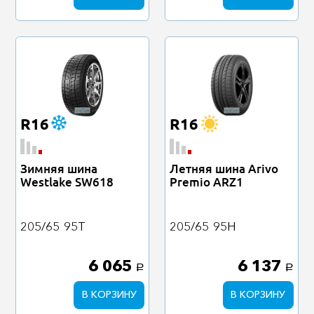
R16
R16
Зимняя шина
Летняя шина Arivo
Westlake SW618
Premio ARZ1
205/65
95T
205/65
95H
6 065
6 137
a
a
В КОРЗИНУ
В КОРЗИНУ