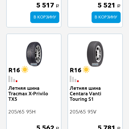
5 517
5 521
a
a
В КОРЗИНУ
В КОРЗИНУ
R16
R16
Летняя шина
Летняя шина
Tracmax X-Privilo
Centara Vanti
TX5
Touring S1
205/65
95H
205/65
95V
5 562
5 781