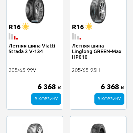
R16
R16
Летняя шина Viatti
Летняя шина
Strada 2 V-134
Linglong GREEN-Max
HP010
205/65
99V
205/65
95H
6 368
6 368
a
a
В КОРЗИНУ
В КОРЗИНУ