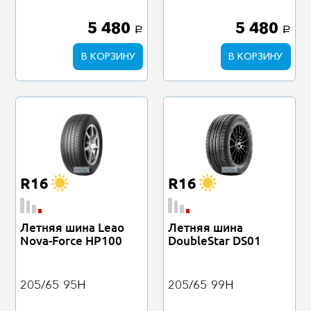
5 480
5 480
a
a
В КОРЗИНУ
В КОРЗИНУ
R16
R16
Летняя шина Leao
Летняя шина
Nova-Force HP100
DoubleStar DS01
205/65
95H
205/65
99H