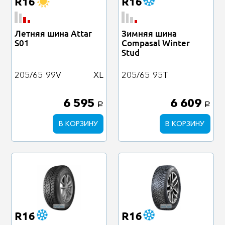
R16
R16
Летняя шина Attar
Зимняя шина
S01
Compasal Winter
Stud
205/65
99V
XL
205/65
95T
6 595
6 609
a
a
В КОРЗИНУ
В КОРЗИНУ
R16
R16