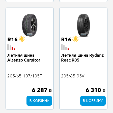
R16
R16
Летняя шина
Летняя шина Rydanz
Altenzo Cursitor
Reac R05
205/65
107/105T
205/65
95V
6 287
6 310
a
a
В КОРЗИНУ
В КОРЗИНУ