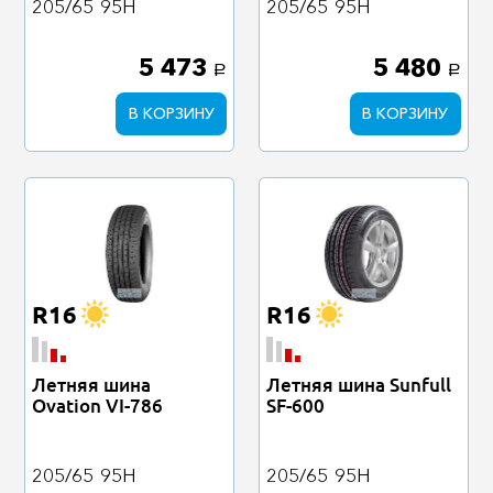
205/65
95H
205/65
95H
5 473
5 480
a
a
В КОРЗИНУ
В КОРЗИНУ
R16
R16
Летняя шина
Летняя шина Sunfull
Ovation VI-786
SF-600
205/65
95H
205/65
95H