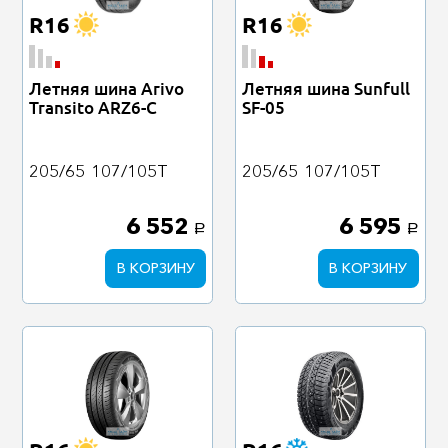
R16
R16
Летняя шина Arivo
Летняя шина Sunfull
Transito ARZ6-C
SF-05
205/65
107/105T
205/65
107/105T
6 552
6 595
a
a
В КОРЗИНУ
В КОРЗИНУ