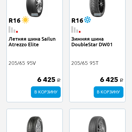
R16
R16
Летняя шина Sailun
Зимняя шина
Atrezzo Elite
DoubleStar DW01
205/65
95V
205/65
95T
6 425
6 425
a
a
В КОРЗИНУ
В КОРЗИНУ