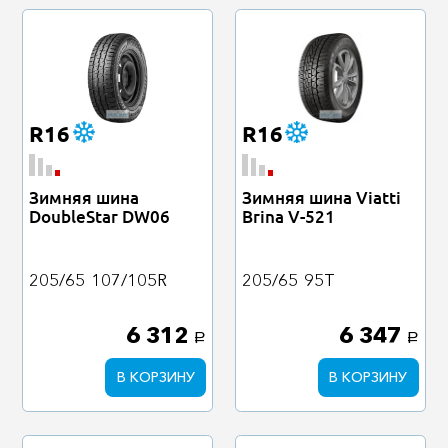
R16
R16
Зимняя шина
Зимняя шина Viatti
DoubleStar DW06
Brina V-521
205/65
107/105R
205/65
95T
6 312
6 347
a
a
В КОРЗИНУ
В КОРЗИНУ