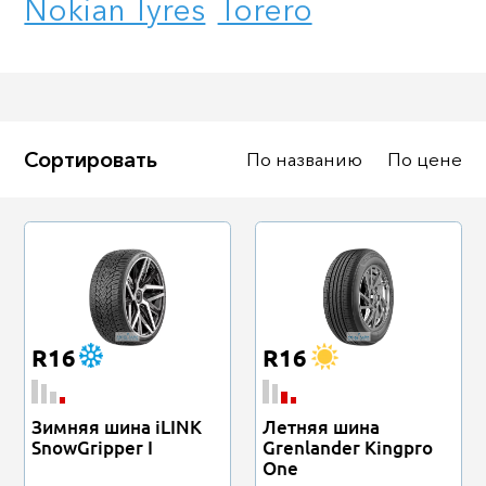
Nokian Tyres
Torero
65
В наличии
Под заказ
Сортировать
По названию
По цене
Подобрать
Сброс
R16
R16
Зимняя шина iLINK
Летняя шина
SnowGripper I
Grenlander Kingpro
One