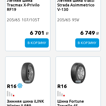
Летняя шина
Летняя шина Viatti
Tracmax X-Privilo
Strada Asimmetrico
RF19
V-130
205/65
107/105T
205/65
95V
6 701
6 749
a
a
В КОРЗИНУ
В КОРЗИНУ
R16
R16
Зимняя шина iLINK
Шина Fortune
Winter IL989
Travello 4S