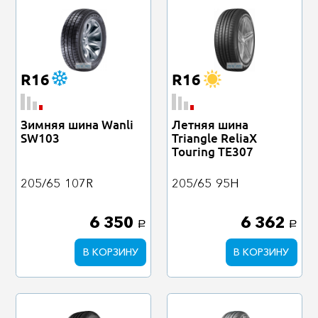
R16
R16
Зимняя шина Wanli
Летняя шина
SW103
Triangle ReliaX
Touring TE307
205/65
107R
205/65
95H
6 350
6 362
a
a
В КОРЗИНУ
В КОРЗИНУ