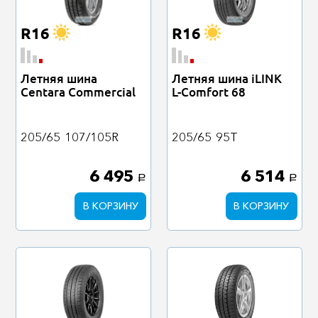
R16
R16
Летняя шина
Летняя шина iLINK
Centara Commercial
L-Comfort 68
205/65
107/105R
205/65
95T
6 495
6 514
a
a
В КОРЗИНУ
В КОРЗИНУ