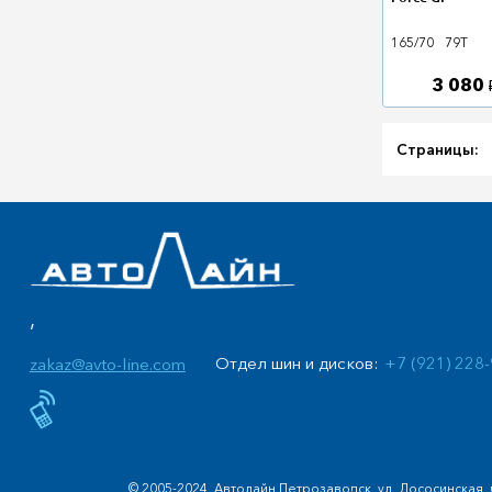
165/70
79T
3 080
Страницы:
,
Отдел шин и дисков:
+7 (921) 228
zakaz@avto-line.com
© 2005-2024, Автолайн Петрозаводск, ул. Лососинская, 