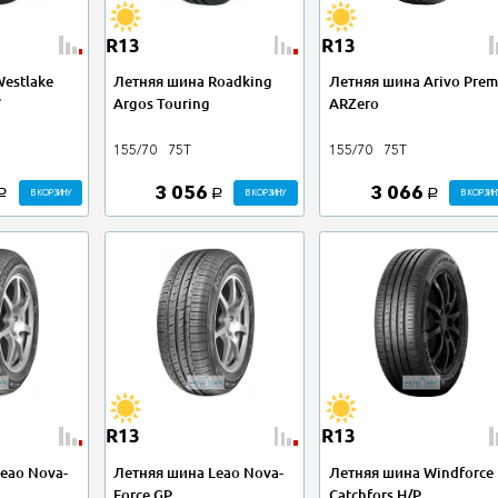
R13
R13
estlake
Летняя шина Roadking
Летняя шина Arivo Prem
7
Argos Touring
ARZero
155/70
75T
155/70
75T
3 056
3 066
В КОРЗИНУ
В КОРЗИНУ
В КОРЗИН
a
a
a
R13
R13
eao Nova-
Летняя шина Leao Nova-
Летняя шина Windforce
Force GP
Catchfors H/P