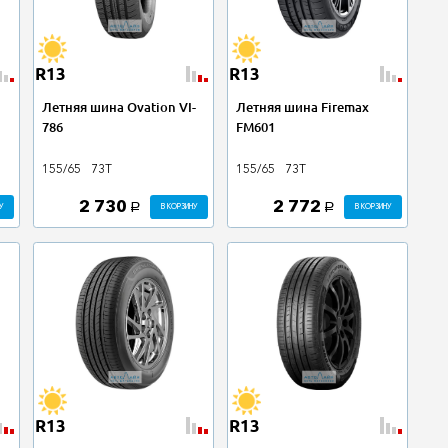
R13
R13
Летняя шина Ovation VI-
Летняя шина Firemax
786
FM601
155/65
73T
155/65
73T
2 730
2 772
У
В КОРЗИНУ
В КОРЗИНУ
a
a
R13
R13