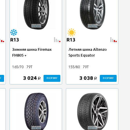
R13
R13
Зимняя шина Firemax
Летняя шина Altenzo
FM805 +
Sports Equator
165/70
79T
155/80
79T
3 024
3 038
У
В КОРЗИНУ
В КОРЗИНУ
a
a