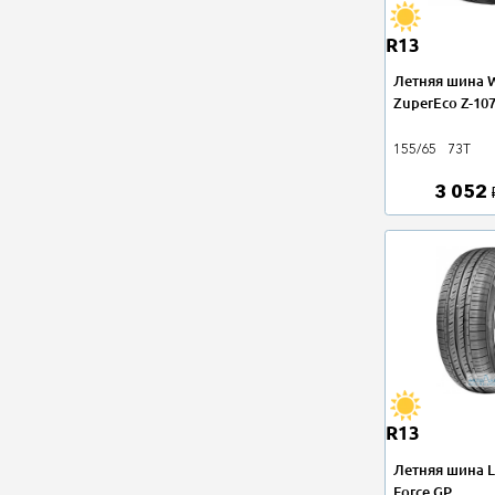
R13
Летняя шина W
ZuperEco Z-10
155/65
73T
3 052
R13
Летняя шина L
Force GP