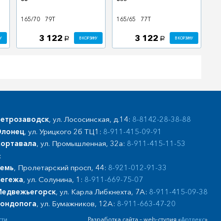
165/70
79T
165/65
77T
3 122
3 122
У
В КОРЗИНУ
В КОРЗИНУ
a
a
етрозаводск
, ул. Лососинская, д.14:
8-8142-28-38-88
лонец
, ул. Урицкого 2б ТЦ1:
8-911-415-09-91
ортавала
, ул. Промышленная, 32а:
8-911-415-11-53
:
емь
, Пролетарский просп, 44:
8-921-012-91-33
егежа
, ул. Солунина, 1:
8-911-669-75-07
едвежьегорск
, ул. Карла Либкнехта, 7А:
8-911-415-09-38
ондопога
, ул. Бумажников, 12А:
8-911-663-47-20
сти
Разработка сайта – web-студия «
Артлекс
»