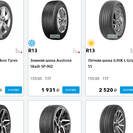
R13
R13
kon Tyres
Зимняя шина Austone
Летняя шина iLINK L-Gri
Skadi SP-902
55
155/65
73T
155/65
73T
1 931
2 520
В КОРЗИНУ
В КОРЗИНУ
В КОРЗИН
a
a
a