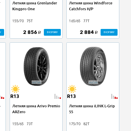
r
Летняя шина Grenlander
Летняя шина Windforce
Kingpro One
Catchfors H/P
155/70
75T
165/65
77T
2 856
2 884
У
В КОРЗИНУ
В КОРЗИНУ
a
a
R13
R13
-
Летняя шина Arivo Premio
Летняя шина iLINK L-Grip
ARZero
55
155/65
73T
175/70
82T