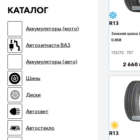
КАТАЛОГ
R13
Аккумуляторы (мото)
Зимняя шина i
IL868
Автозапчасти ВАЗ
155/70
75T
Аккумуляторы (авто)
2 660
Шины
Диски
Автосвет
Автостекло
R13