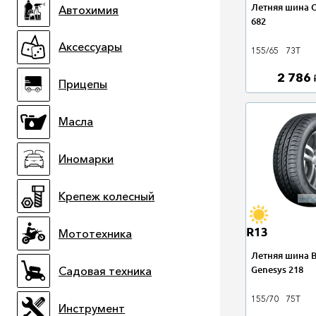
Летняя шина O
Автохимия
682
Аксессуары
155/65
73T
2 786
Прицепы
Масла
Иномарки
Крепеж колесный
R13
Мототехника
Летняя шина 
Genesys 218
Садовая техника
155/70
75T
Инструмент