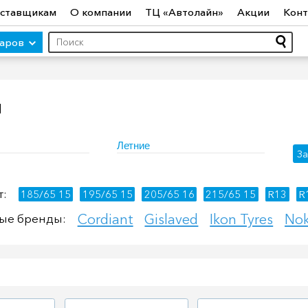
ставщикам
О компании
ТЦ «Автолайн»
Акции
Конт
варов
ы
ры (авто)
Шины
Диски
Автосвет
Автостекло
Авт
Летние
За
ототехника
Садовая техника
Инструмент
Лодки и мо
т:
185/65 15
195/65 15
205/65 16
215/65 15
R13
R
Cordiant
Gislaved
Ikon Tyres
Nok
ые бренды: