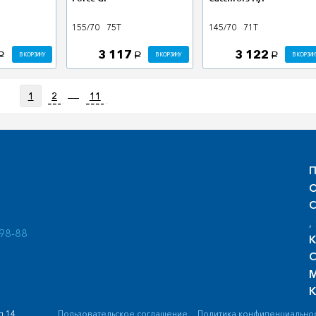
155/70
75T
145/70
71T
3 117
3 122
В КОРЗИНУ
В КОРЗИНУ
В КОРЗИН
a
a
a
1
2
11
П
О
С
, 
-98-88
К
С
М
К
д.14
Пользовательское соглашение
Политика конфиденциально