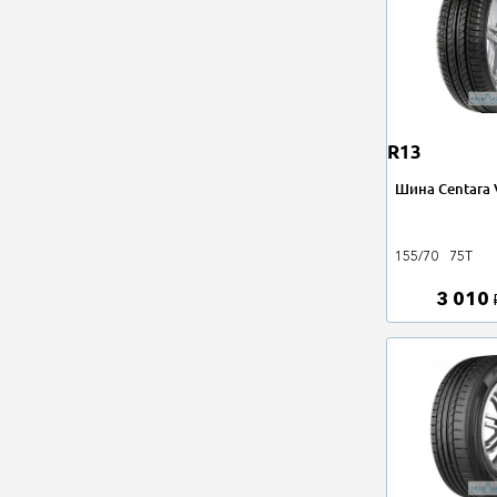
R13
Шина Centara 
155/70
75T
3 010