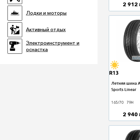
2 912
Лодки и моторы
Активный отдых
Электроинструмент и
оснастка
R13
Летняя шина A
Sports Linear
165/70
79H
2 940