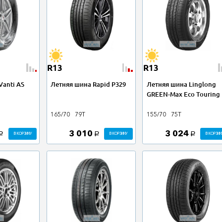
R13
R13
Vanti AS
Летняя шина Rapid P329
Летняя шина Linglong
GREEN-Max Eco Touring
165/70
79T
155/70
75T
3 010
3 024
В КОРЗИНУ
В КОРЗИНУ
В КОРЗИН
a
a
a