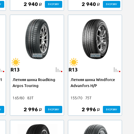
2 940
2 940
У
В КОРЗИНУ
В КОРЗИНУ
a
a
R13
R13
1
Летняя шина Roadking
Летняя шина Windforce
Argos Touring
Advanfors H/P
165/80
83T
155/70
75T
2 996
2 996
У
В КОРЗИНУ
В КОРЗИНУ
a
a