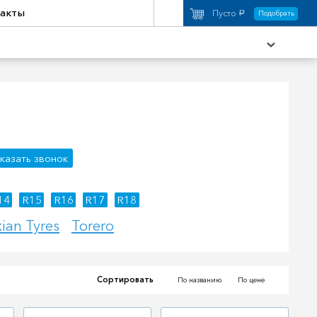
акты
Пусто
Подобрать
a
охимия
Аксессуары
казать звонок
торы
Активный отдых
14
R15
R16
R17
R18
ian Tyres
Torero
Сортировать
По названию
По цене