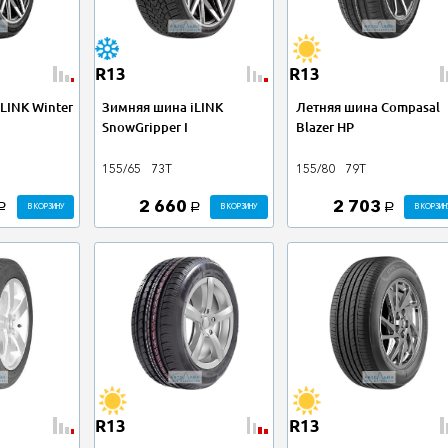
R13
R13
LINK Winter
Зимняя шина iLINK
Летняя шина Compasal
SnowGripper I
Blazer HP
155/65
73T
155/80
79T
2 660
2 703
В КОРЗИНУ
В КОРЗИНУ
В КОРЗИН
a
a
a
R13
R13