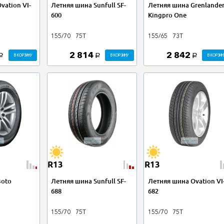
vation VI-
Летняя шина Sunfull SF-
Летняя шина Grenlande
600
Kingpro One
155/70
75T
155/65
73T
2 814
2 842
В КОРЗИНУ
В КОРЗИНУ
В КОРЗИН
a
a
a
R13
R13
Boto
Летняя шина Sunfull SF-
Летняя шина Ovation VI
688
682
155/70
75T
155/70
75T