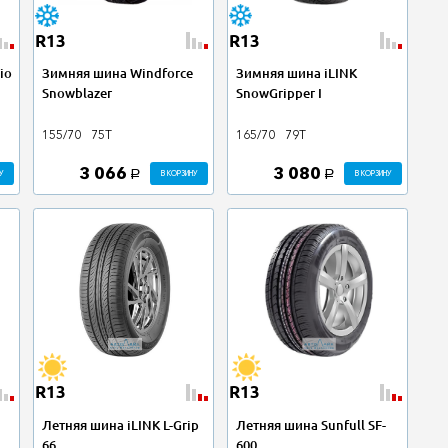
R13
R13
io
Зимняя шина Windforce
Зимняя шина iLINK
Snowblazer
SnowGripper I
155/70
75T
165/70
79T
3 066
3 080
У
В КОРЗИНУ
В КОРЗИНУ
a
a
R13
R13
Летняя шина iLINK L-Grip
Летняя шина Sunfull SF-
66
600