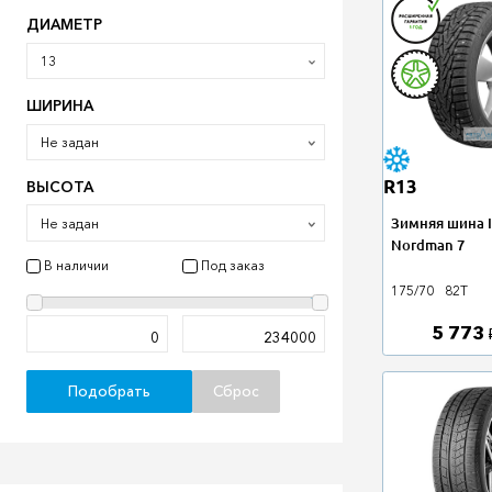
ДИАМЕТР
13
ШИРИНА
Не задан
R13
ВЫСОТА
Зимняя шина I
Не задан
Nordman 7
В наличии
Под заказ
175/70
82T
5 773
Подобрать
Сброс