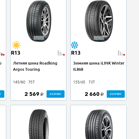
R13
R13
p
Летняя шина Roadking
Зимняя шина iLINK Winter
Argos Touring
IL868
145/80
75T
155/65
73T
2 569
2 660
У
В КОРЗИНУ
В КОРЗИНУ
a
a