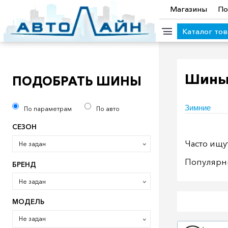
Магазины
По
Каталог то
КАТЕГОРИИ ТОВАРОВ
Шин
ПОДОБРАТЬ ШИНЫ
Аккумуляторы (мото)
Автозапчасти ВАЗ
Аккумулято
Зимние
По параметрам
По авто
Прицепы
Масла
Иномарки
Крепеж колесный
М
СЕЗОН
Электроинструмент и оснастка
Часто ищу
Не задан
Популярн
БРЕНД
Не задан
МОДЕЛЬ
Не задан