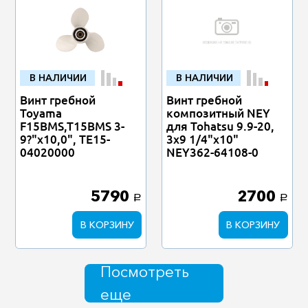
В НАЛИЧИИ
В НАЛИЧИИ
Винт гребной
Винт гребной
Toyama
композитный NEY
F15BMS,T15BMS 3-
для Tohatsu 9.9-20,
9?"х10,0", TE15-
3x9 1/4"x10"
04020000
NEY362-64108-0
5790
2700
a
a
В КОРЗИНУ
В КОРЗИНУ
Посмотреть
еще