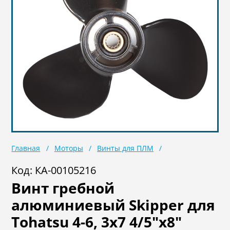
Масла
Иномарки
Крепеж колесный
Мототехника
Садовая техника
Инструмент
Лодки и моторы
Активный отдых
Электроинструмент
и оснастка
Главная
Моторы
Винты для ПЛМ
Код: КА-00105216
Винт гребной
алюминиевый Skipper для
Tohatsu 4-6, 3x7 4/5"x8"