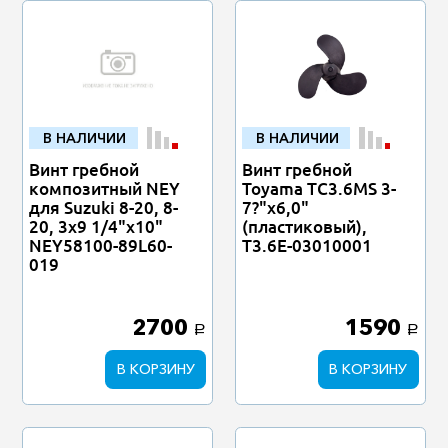
В НАЛИЧИИ
В НАЛИЧИИ
Винт гребной
Винт гребной
композитный NEY
Toyama TC3.6MS 3-
для Suzuki 8-20, 8-
7?"х6,0"
20, 3x9 1/4"x10"
(пластиковый),
NEY58100-89L60-
T3.6E-03010001
019
2700
1590
a
a
В КОРЗИНУ
В КОРЗИНУ