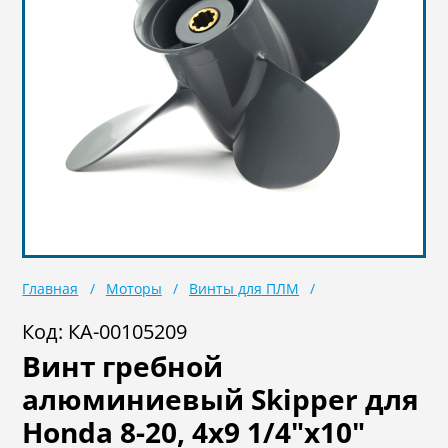
Масла
Иномарки
Крепеж колесный
Мототехника
Садовая техника
Инструмент
Лодки и моторы
Активный отдых
Электроинструмент
и оснастка
Главная
Моторы
Винты для ПЛМ
Код: КА-00105209
Винт гребной
алюминиевый Skipper для
Honda 8-20, 4x9 1/4"x10"