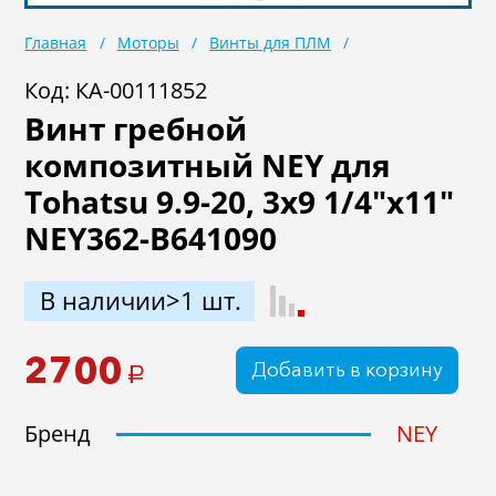
Масла
Иномарки
Главная
Моторы
Винты для ПЛМ
Крепеж колесный
Мототехника
Код: КА-00111852
Винт гребной
Садовая техника
Инструмент
композитный NEY для
Лодки и моторы
Активный отдых
Tohatsu 9.9-20, 3x9 1/4"x11"
Электроинструмент
NEY362-B641090
и оснастка
В наличии>1 шт.
2700
Добавить в корзину
a
Бренд
NEY