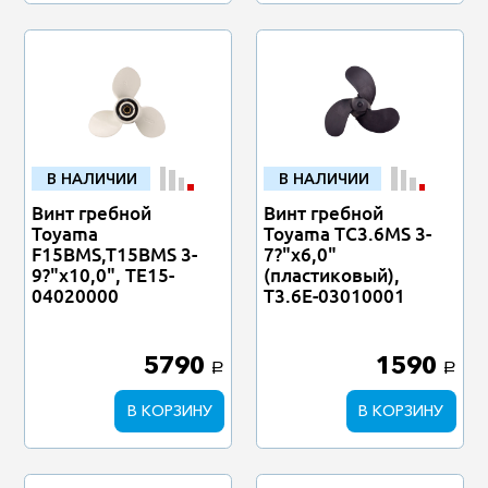
В НАЛИЧИИ
В НАЛИЧИИ
Винт гребной
Винт гребной
Toyama
Toyama TC3.6MS 3-
F15BMS,T15BMS 3-
7?"х6,0"
9?"х10,0", TE15-
(пластиковый),
04020000
T3.6E-03010001
5790
1590
a
a
В КОРЗИНУ
В КОРЗИНУ