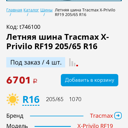
Главная
Каталог
Шины
Летняя шина Tracmax X-Privilo
Не задан
RF19 205/65 R16
Код: t746100
В наличии
Под заказ
Летняя шина Tracmax X-
Privilo RF19 205/65 R16
Под заказ / 4 шт.
6701
Добавить в корзину
Подобрать
Сброс
a
R16
205/65
1070
Бренд
Tracmax
Модель
X-Privilo RF19