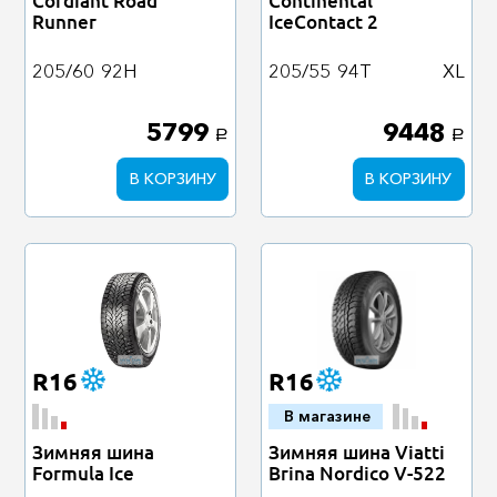
Cordiant Road
Continental
Runner
IceContact 2
205/60
92H
205/55
94T
XL
5799
9448
a
a
В КОРЗИНУ
В КОРЗИНУ
R16
R16
В магазине
Зимняя шина
Зимняя шина Viatti
Formula Ice
Brina Nordico V-522