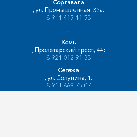
Сортавала
, ул. Промышленная, 32а:
8-911-415-11-53
, :
Кемь
, Пролетарский просп, 44:
8-921-012-91-33
Сегежа
, ул. Солунина, 1:
8-911-669-75-07
Медвежьегорск
, ул. Карла Либкнехта, 7А:
8-911-415-09-38
Кондопога
, ул. Бумажников, 12А: