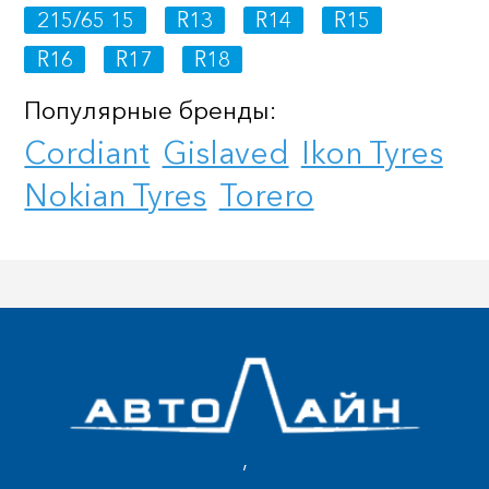
215/65 15
R13
R14
R15
R16
R17
R18
Популярные бренды:
Cordiant
Gislaved
Ikon Tyres
Nokian Tyres
Torero
,