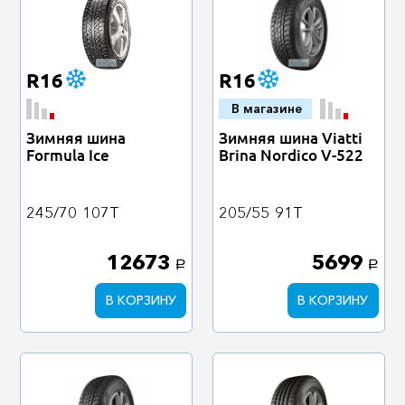
R16
R16
В магазине
Зимняя шина
Зимняя шина Viatti
Formula Ice
Brina Nordico V-522
245/70
107T
205/55
91T
12673
5699
a
a
В КОРЗИНУ
В КОРЗИНУ