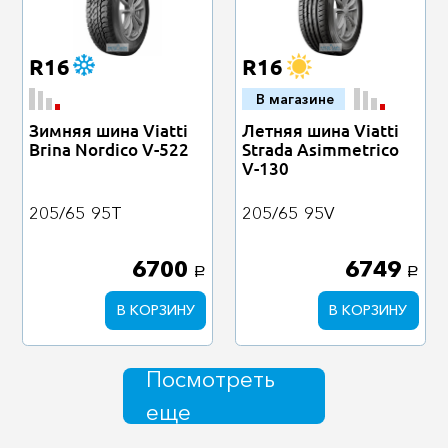
R16
R16
В магазине
Зимняя шина Viatti
Летняя шина Viatti
Brina Nordico V-522
Strada Asimmetrico
V-130
205/65
95T
205/65
95V
6700
6749
a
a
В КОРЗИНУ
В КОРЗИНУ
Посмотреть
еще