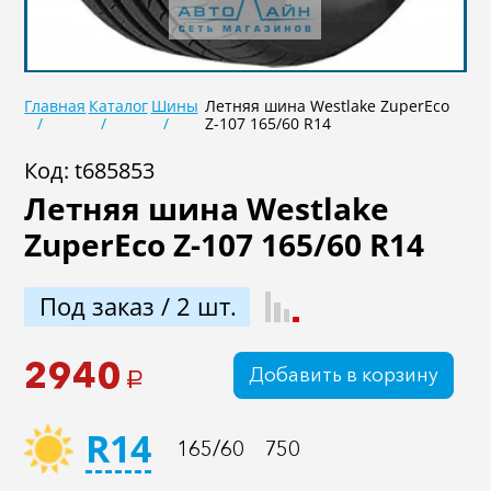
Не задан
Главная
Каталог
Шины
Летняя шина Westlake ZuperEco
В наличии
Под заказ
Z-107 165/60 R14
Код: t685853
Летняя шина Westlake
ZuperEco Z-107 165/60 R14
Под заказ / 2 шт.
Подобрать
Сброс
2940
Добавить в корзину
a
R14
165/60
750