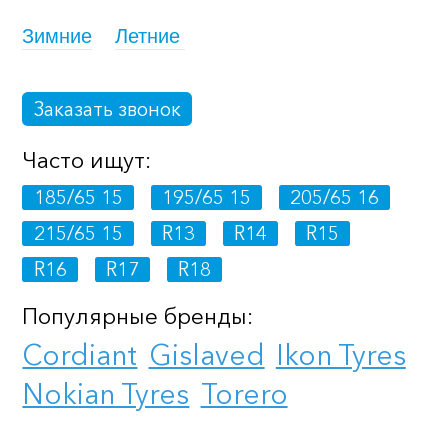
Зимние
Летние
Заказать звонок
Часто ищут:
185/65 15
195/65 15
205/65 16
215/65 15
R13
R14
R15
R16
R17
R18
Популярные бренды:
Cordiant
Gislaved
Ikon Tyres
Nokian Tyres
Torero