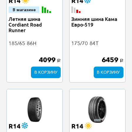
R14
R14
В магазине
Летняя шина
Зимняя шина Кама
Cordiant Road
Евро-519
Runner
185/65
86H
175/70
84T
4099
6459
a
a
В КОРЗИНУ
В КОРЗИНУ
R14
R14