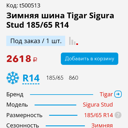
Код: t500513
Зимняя шина Tigar Sigura
Не задан
Stud 185/65 R14
В наличии
Под заказ
Под заказ / 1 шт.
2618
Добавить в корзину
a
R14
185/65
860
Подобрать
Сброс
Бренд
Tigar
Модель
Sigura Stud
?
Размерность
185/65 R14
Сезонность
Зимняя