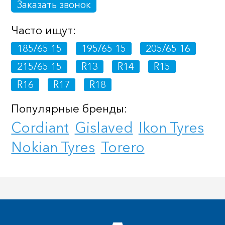
Заказать звонок
Часто ищут:
185/65 15
195/65 15
205/65 16
215/65 15
R13
R14
R15
R16
R17
R18
Популярные бренды:
Cordiant
Gislaved
Ikon Tyres
Nokian Tyres
Torero