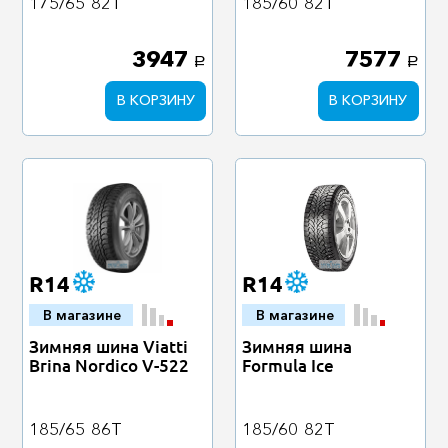
175/65
82T
185/60
82T
3947
7577
a
a
В КОРЗИНУ
В КОРЗИНУ
R14
R14
В магазине
В магазине
Зимняя шина Viatti
Зимняя шина
Brina Nordico V-522
Formula Ice
185/65
86T
185/60
82T