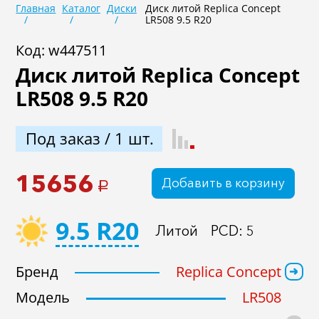
Главная
Каталог
Диски
Диск литой Replica Concept
LR508 9.5 R20
Не задан
Код: w447511
Диск литой Replica Concept
ET
LR508 9.5 R20
Не задан
Под заказ / 1 шт.
Dia
15656
Добавить в корзину
a
Не задан
9.5 R20
Литой
PCD: 5
В наличии
Под заказ
Бренд
Replica Concept
Модель
LR508