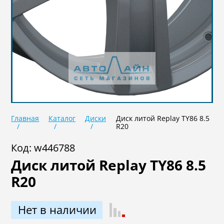
Не задан
ET
Не задан
Dia
Главная
Каталог
Диски
Диск литой Replay TY86 8.5
R20
Не задан
Код: w446788
Диск литой Replay TY86 8.5
В наличии
Под заказ
R20
Нет в наличии