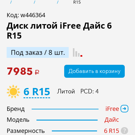
R15
Не задан
Код: w446364
Диск литой iFree Дайс 6
R15
ET
Не задан
Под заказ / 8 шт.
Dia
7985
Добавить в корзину
a
Не задан
6 R15
Литой
PCD: 4
В наличии
Под заказ
Бренд
iFree
Модель
Дайс
?
Размерность
6 R15