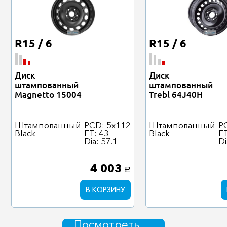
R15 / 6
R15 / 6
Диск
Диск
штампованный
штампованный
Magnetto 15004
Trebl 64J40H
Штампованный
PCD: 5x112
Штампованный
P
Black
ET: 43
Black
ET
Dia: 57.1
Di
4 003
a
В КОРЗИНУ
Посмотреть