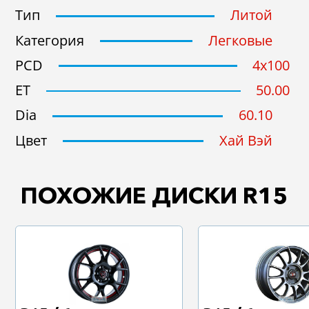
Тип
Литой
Категория
Легковые
Подобрать
Сброс
PCD
4x100
ET
50.00
Dia
60.10
Цвет
Хай Вэй
ПОХОЖИЕ ДИСКИ R15