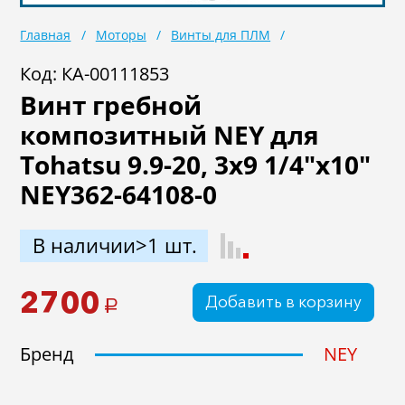
Масла
Иномарки
Главная
Моторы
Винты для ПЛМ
Крепеж колесный
Мототехника
Код: КА-00111853
Винт гребной
Садовая техника
Инструмент
композитный NEY для
Лодки и моторы
Активный отдых
Tohatsu 9.9-20, 3x9 1/4"x10"
Электроинструмент
NEY362-64108-0
и оснастка
В наличии>1 шт.
2700
Добавить в корзину
a
Бренд
NEY