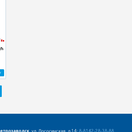
/h
У
етрозаводск
, ул. Лососинская, д.14:
8-8142-28-38-88