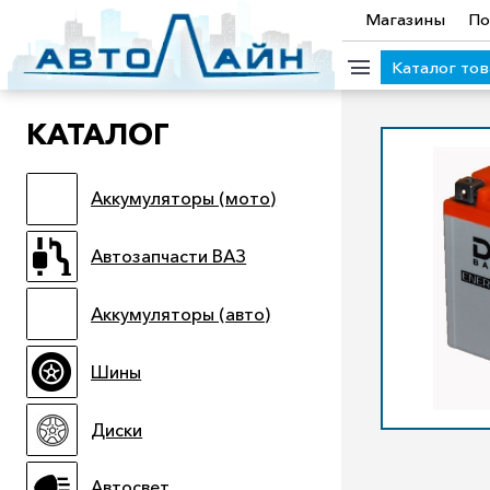
Магазины
По
Каталог то
КАТАЛОГ
КАТЕГОРИИ ТОВАРОВ
Аккумуляторы (мото)
Аккумуляторы (мото)
Автозапчасти ВАЗ
Аккумулято
Прицепы
Масла
Иномарки
Крепеж колесный
М
Автозапчасти ВАЗ
Электроинструмент и оснастка
Аккумуляторы (авто)
Шины
Диски
Автосвет