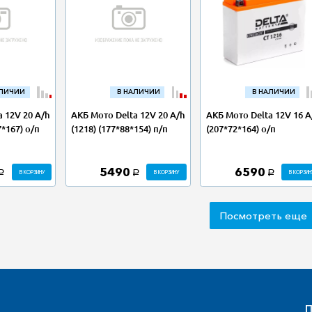
АЛИЧИИ
В НАЛИЧИИ
В НАЛИЧИИ
 12V 20 A/h
АКБ Мото Delta 12V 20 A/h
АКБ Мото Delta 12V 16 A
7*167) о/п
(1218) (177*88*154) п/п
(207*72*164) о/п
5490
6590
В КОРЗИНУ
В КОРЗИНУ
В КОРЗИН
a
a
a
Посмотреть еще
П