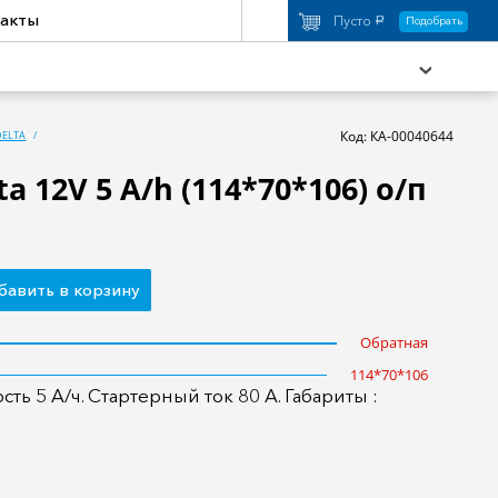
акты
Пусто
Подобрать
a
Код: КА-00040644
DELTA
a 12V 5 A/h (114*70*106) о/п
охимия
Аксессуары
торы
Активный отдых
бавить в корзину
Обратная
114*70*106
ть 5 А/ч. Стартерный ток 80 А. Габариты :