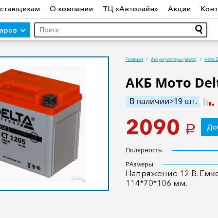
ставщикам
О компании
ТЦ «Автолайн»
Акции
Конт
варов
Главная
Аккумуляторы (мото)
мото 
АКБ Мото Delt
ры (авто)
Шины
Диски
Автосвет
Автостекло
Авт
В наличии>19 шт.
ототехника
Садовая техника
Инструмент
Лодки и мо
2090
До
a
Полярность
РАзмеры
Напряжение 12 В. Емкос
114*70*106 мм.