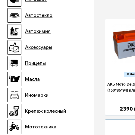
Автостекло
Автохимия
Аксессуары
Прицепы
В Н
Масла
АКБ Мото Delta
(150*86*94) п/
Иномарки
2390
Крепеж колесный
Мототехника