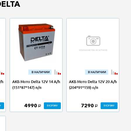
DELTA
В НАЛИЧИИ
В НАЛИЧИИ
/h
АКБ Мото Delta 12V 14 A/h
АКБ Мото Delta 12V 20 A/h
(151*87*147) п/п
(204*91*159) о/п
4990
7290
У
В КОРЗИНУ
В КОРЗИНУ
a
a