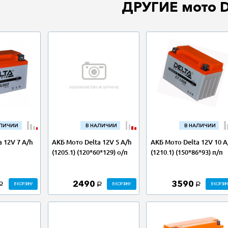
ДРУГИЕ мото 
АЛИЧИИ
В НАЛИЧИИ
В НАЛИЧИИ
 12V 7 A/h
АКБ Мото Delta 12V 5 A/h
АКБ Мото Delta 12V 10 A
п
(1205.1) (120*60*129) о/п
(1210.1) (150*86*93) п/п
2490
3590
В КОРЗИНУ
В КОРЗИНУ
В КОРЗИН
a
a
a