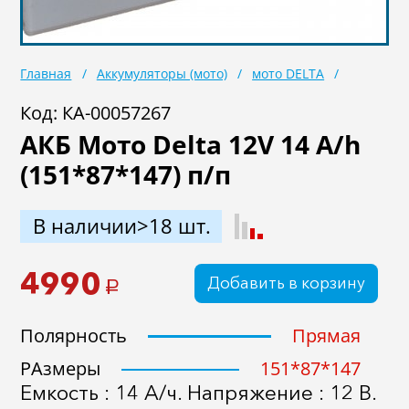
Главная
Аккумуляторы (мото)
мото DELTA
Код: КА-00057267
АКБ Мото Delta 12V 14 A/h
(151*87*147) п/п
В наличии>18 шт.
4990
Добавить в корзину
a
Полярность
Прямая
РАзмеры
151*87*147
Емкость : 14 А/ч. Напряжение : 12 В.