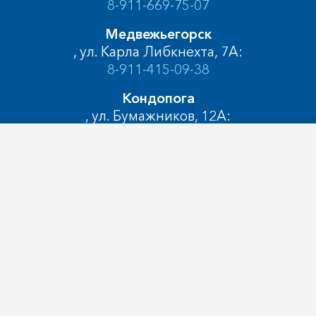
8-911-669-75-07
Медвежьегорск
, ул. Карла Либкнехта, 7А:
8-911-415-09-38
Кондопога
, ул. Бумажников, 12А:
8-911-663-47-20
© 2005-2024, Автолайн Петрозаводск, ул.
Лососинская, д.14
Пользовательское соглашение
Политика конфиденциальности
Разработка сайта – web-студия «
Артлекс
»