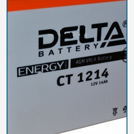
Масла
Иномарки
Крепеж колесный
Мототехника
Садовая техника
Инструмент
Лодки и моторы
Активный отдых
Электроинструмент
и оснастка