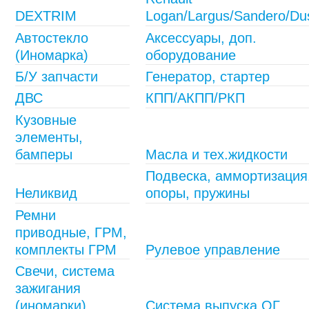
Крепеж колесный
Мототехника
DEXTRIM
Logan/Largus/Sandero/Du
Автостекло
Аксессуары, доп.
Садовая техника
Инструмент
(Иномарка)
оборудование
Лодки и моторы
Активный отдых
Б/У запчасти
Генератор, стартер
Электроинструмент
ДВС
КПП/АКПП/РКП
и оснастка
Кузовные
элементы,
бамперы
Масла и тех.жидкости
Подвеска, аммортизация
Неликвид
опоры, пружины
Ремни
приводные, ГРМ,
комплекты ГРМ
Рулевое управление
Свечи, система
зажигания
(иномарки)
Система выпуска ОГ