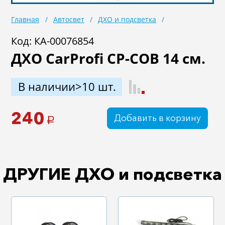
Масла
Иномарки
Главная
Автосвет
ДХО и подсветка
Крепеж колесный
Мототехника
Код: КА-00076854
ДХО CarProfi CP-СОВ 14 см.
Садовая техника
Инструмент
Лодки и моторы
Активный отдых
В наличии>10 шт.
Электроинструмент
и оснастка
240
Добавить в корзину
a
ДРУГИЕ ДХО и подсветка