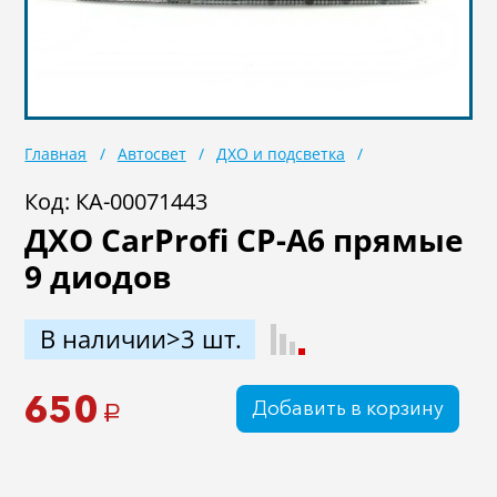
Масла
Иномарки
Крепеж колесный
Мототехника
Садовая техника
Инструмент
Главная
Автосвет
ДХО и подсветка
Лодки и моторы
Активный отдых
Код: КА-00071443
Электроинструмент
ДХО CarProfi CP-A6 прямые
и оснастка
9 диодов
В наличии>3 шт.
650
Добавить в корзину
a