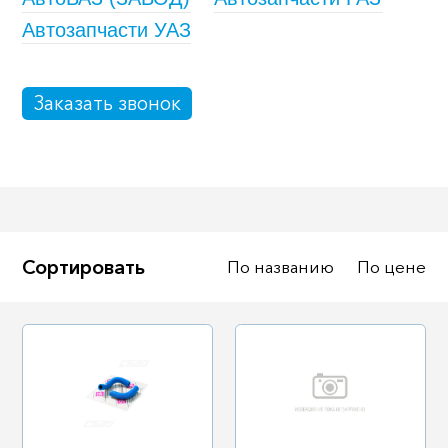
Крепеж колесный
Мототехника
Автозапчасти УАЗ
Садовая техника
Инструмент
Лодки и моторы
Активный отдых
Заказать звонок
Электроинструмент и
оснастка
Сортировать
По названию
По цене