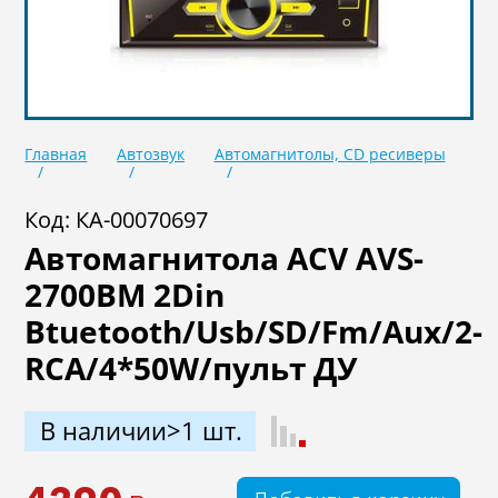
Масла
Иномарки
Крепеж колесный
Мототехника
Садовая техника
Инструмент
Главная
Автозвук
Автомагнитолы, CD ресиверы
Лодки и моторы
Активный отдых
Электроинструмент
Код: КА-00070697
и оснастка
Автомагнитола ACV AVS-
2700BM 2Din
Btuetooth/Usb/SD/Fm/Aux/2-
RCA/4*50W/пульт ДУ
В наличии>1 шт.