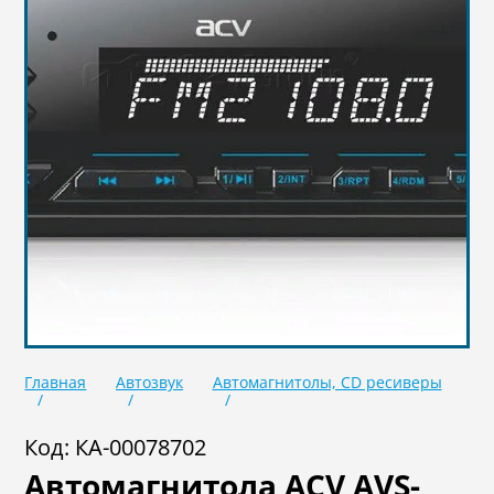
Масла
Иномарки
Крепеж колесный
Мототехника
Садовая техника
Инструмент
Лодки и моторы
Активный отдых
Электроинструмент
и оснастка
Главная
Автозвук
Автомагнитолы, CD ресиверы
Код: КА-00078702
Автомагнитола ACV AVS-