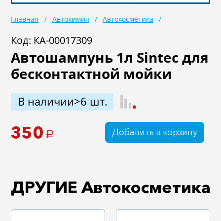
Масла
Иномарки
Главная
Автохимия
Автокосметика
Крепеж колесный
Мототехника
Код: КА-00017309
Автошампунь 1л Sintec для
Садовая техника
Инструмент
бесконтактной мойки
Лодки и моторы
Активный отдых
Электроинструмент
В наличии>6 шт.
и оснастка
350
Добавить в корзину
a
ДРУГИЕ Автокосметика