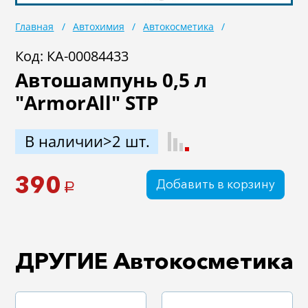
Масла
Иномарки
Главная
Автохимия
Автокосметика
Крепеж колесный
Мототехника
Код: КА-00084433
Автошампунь 0,5 л
Садовая техника
Инструмент
"ArmorAll" STP
Лодки и моторы
Активный отдых
Электроинструмент
В наличии>2 шт.
и оснастка
390
Добавить в корзину
a
ДРУГИЕ Автокосметика