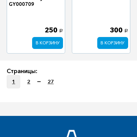
GY000709
250
300
a
a
В КОРЗИНУ
В КОРЗИНУ
Страницы:
1
2
27