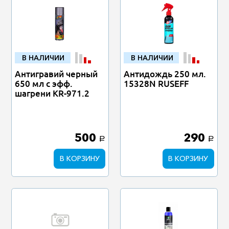
В НАЛИЧИИ
В НАЛИЧИИ
Антигравий черный
Антидождь 250 мл.
650 мл с эфф.
15328N RUSEFF
шагрени KR-971.2
500
290
a
a
В КОРЗИНУ
В КОРЗИНУ