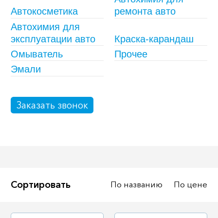
Автокосметика
ремонта авто
Масла
Иномарки
Автохимия для
Крепеж колесный
Мототехника
эксплуатации авто
Краска-карандаш
Садовая техника
Инструмент
Омыватель
Прочее
Эмали
Лодки и моторы
Активный отдых
Электроинструмент
и оснастка
Заказать звонок
Сортировать
По названию
По цене