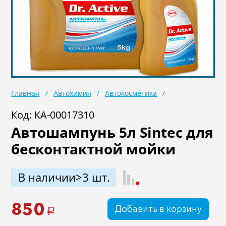
Масла
Иномарки
Крепеж колесный
Мототехника
Садовая техника
Инструмент
Лодки и моторы
Активный отдых
Главная
Автохимия
Автокосметика
Электроинструмент
и оснастка
Код: КА-00017310
Автошампунь 5л Sintec для
бесконтактной мойки
В наличии>3 шт.
850
Добавить в корзину
a