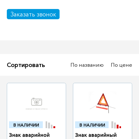
Масла
Иномарки
Заказать звонок
Крепеж колесный
Мототехника
Садовая техника
Инструмент
Лодки и моторы
Активный отдых
Электроинструмент
Сортировать
По названию
По цене
и оснастка
В НАЛИЧИИ
В НАЛИЧИИ
Знак аварийной
Знак аварийный