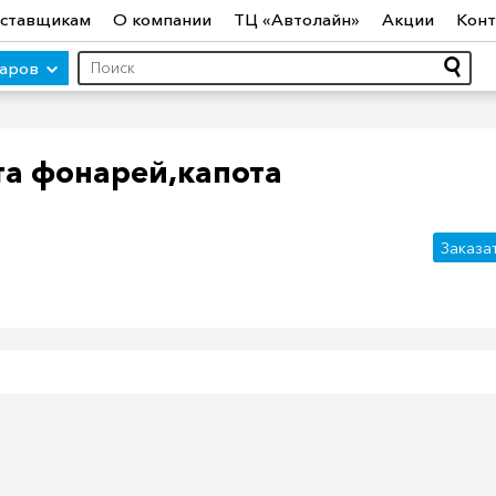
ставщикам
О компании
ТЦ «Автолайн»
Акции
Конт
варов
а фонарей,капота
ры (авто)
Шины
Диски
Автосвет
Автостекло
Авт
Заказа
ототехника
Садовая техника
Инструмент
Лодки и мо