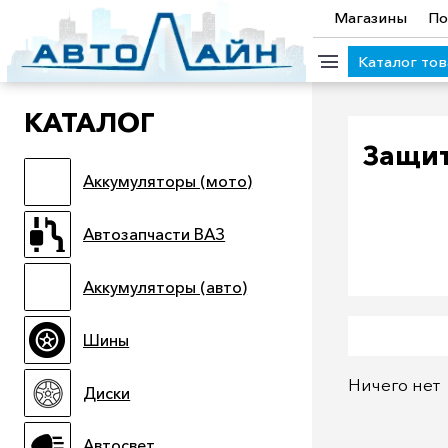
Магазины
По
Каталог то
КАТАЛОГ
КАТЕГОРИИ ТОВАРОВ
Защит
Аккумуляторы (мото)
Аккумуляторы (мото)
Автозапчасти ВАЗ
Аккумулято
Прицепы
Масла
Иномарки
Крепеж колесный
М
Автозапчасти ВАЗ
Электроинструмент и оснастка
Аккумуляторы (авто)
Шины
Ничего нет
Диски
Автосвет