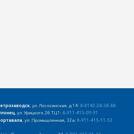
етрозаводск
, ул. Лососинская, д.14:
8-8142-28-38-88
лонец
, ул. Урицкого 2б ТЦ1:
8-911-415-09-91
ортавала
, ул. Промышленная, 32а:
8-911-415-11-53
: