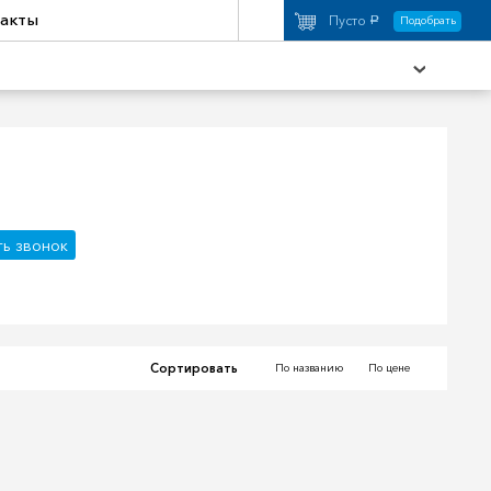
акты
Пусто
Подобрать
a
охимия
Аксессуары
ть звонок
торы
Активный отдых
Сортировать
По названию
По цене