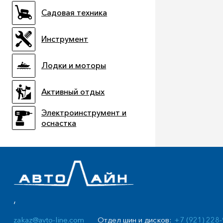
Садовая техника
Инструмент
Лодки и моторы
Активный отдых
Электроинструмент и
оснастка
,
Отдел шин и дисков:
+7 (921) 228
zakaz@avto-line.com