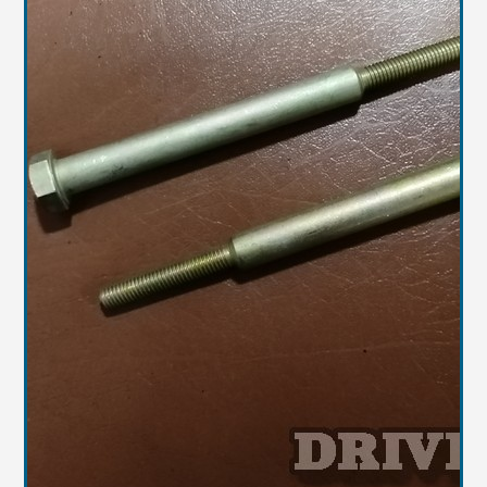
Масла
Иномарки
Крепеж колесный
Мототехника
Садовая техника
Инструмент
Лодки и моторы
Активный отдых
Электроинструмент
и оснастка