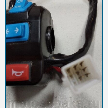
Масла
Иномарки
Крепеж колесный
Мототехника
Садовая техника
Инструмент
Лодки и моторы
Активный отдых
Электроинструмент
и оснастка