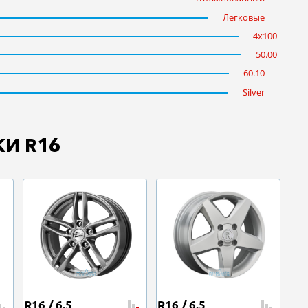
Легковые
4x100
50.00
60.10
Silver
И R16
R16 / 6.5
R16 / 6.5