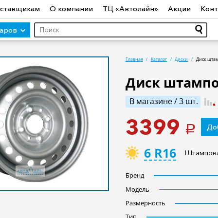
ставщикам
О компании
ТЦ «Автолайн»
Акции
Конт
варов
Главная
Каталог
Диски
Диск штам
Диск штампов
ры (авто)
Шины
Диски
Автосвет
Автостекло
Авт
В магазине / 3 шт.
ототехника
Садовая техника
Инструмент
Лодки и мо
3399
До
a
6 R16
Штампов
Бренд
Модель
Размерность
Тип