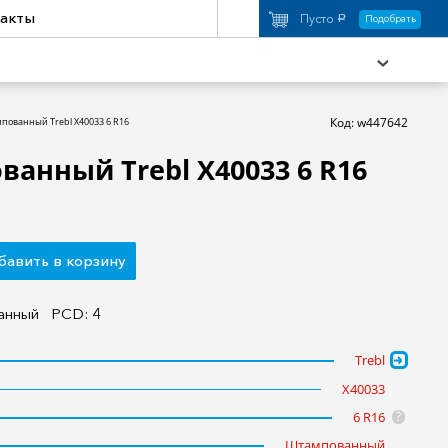
акты
Пусто
Подобрать
a
Код: w447642
пованный Trebl X40033 6 R16
анный Trebl X40033 6 R16
охимия
Аксессуары
торы
Активный отдых
бавить в корзину
анный
PCD: 4
Trebl
X40033
6 R16
?
Штампованный