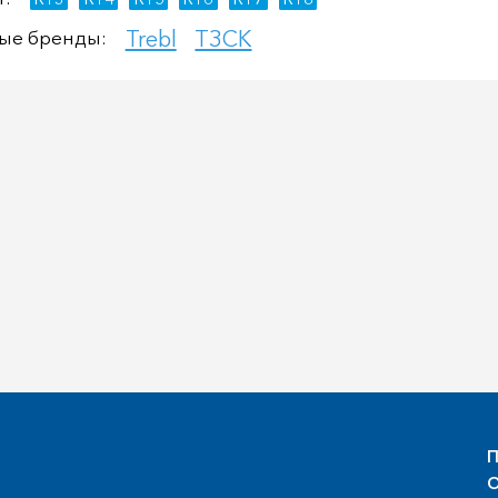
Trebl
ТЗСК
ые бренды:
П
О