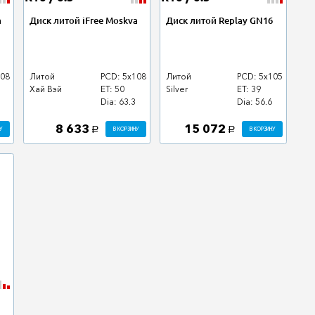
a
Диск литой iFree Moskva
Диск литой Replay GN16
108
Литой
PCD: 5x108
Литой
PCD: 5x105
Хай Вэй
ET: 50
Silver
ET: 39
Dia: 63.3
Dia: 56.6
8 633
15 072
У
В КОРЗИНУ
В КОРЗИНУ
a
a