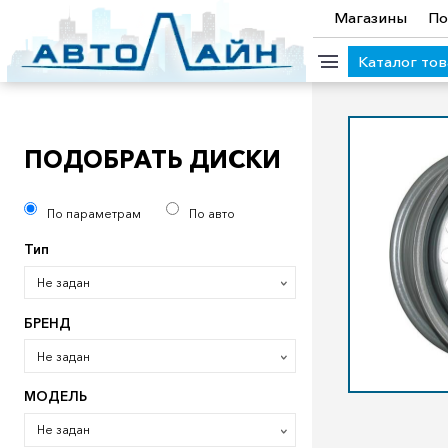
Магазины
По
Каталог то
КАТЕГОРИИ ТОВАРОВ
ПОДОБРАТЬ ДИСКИ
Аккумуляторы (мото)
Автозапчасти ВАЗ
Аккумулято
По параметрам
По авто
Прицепы
Масла
Иномарки
Крепеж колесный
М
Тип
Электроинструмент и оснастка
Не задан
БРЕНД
Не задан
МОДЕЛЬ
Не задан