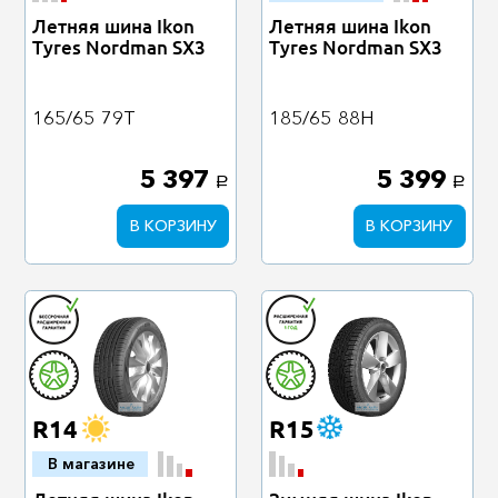
Летняя шина Ikon
Летняя шина Ikon
Tyres Nordman SX3
Tyres Nordman SX3
165/65
79T
185/65
88H
5 397
5 399
a
a
В КОРЗИНУ
В КОРЗИНУ
R14
R15
В магазине