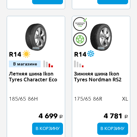
R14
R14
В магазине
Летняя шина Ikon
Зимняя шина Ikon
Tyres Character Eco
Tyres Nordman RS2
185/65
86H
175/65
86R
XL
4 699
4 781
a
a
В КОРЗИНУ
В КОРЗИНУ