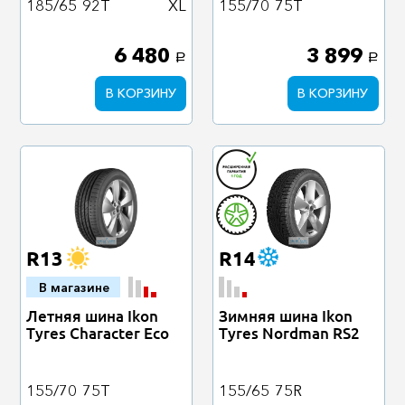
185/65
92T
XL
155/70
75T
6 480
3 899
a
a
В КОРЗИНУ
В КОРЗИНУ
R13
R14
В магазине
Летняя шина Ikon
Зимняя шина Ikon
Tyres Character Eco
Tyres Nordman RS2
155/70
75T
155/65
75R