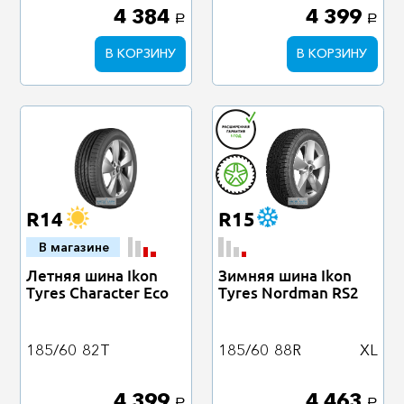
4 384
4 399
a
a
В КОРЗИНУ
В КОРЗИНУ
R14
R15
В магазине
Летняя шина Ikon
Зимняя шина Ikon
Tyres Character Eco
Tyres Nordman RS2
185/60
82T
185/60
88R
XL
4 399
4 463