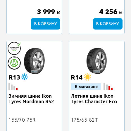
3 999
4 256
a
a
В КОРЗИНУ
В КОРЗИНУ
R13
R14
В магазине
Зимняя шина Ikon
Летняя шина Ikon
Tyres Nordman RS2
Tyres Character Eco
155/70
75R
175/65
82T