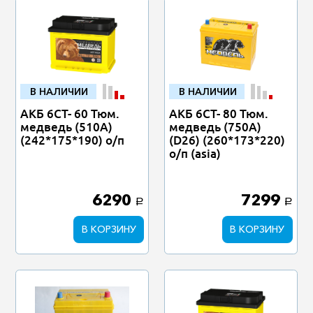
В НАЛИЧИИ
В НАЛИЧИИ
АКБ 6СТ- 60 Тюм.
АКБ 6СТ- 80 Тюм.
медведь (510А)
медведь (750А)
(242*175*190) о/п
(D26) (260*173*220)
о/п (asia)
6290
7299
a
a
В КОРЗИНУ
В КОРЗИНУ