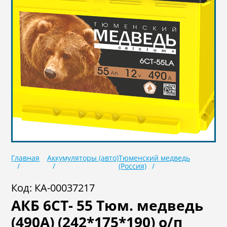
Масла
Иномарки
Крепеж колесный
Мототехника
Садовая техника
Инструмент
Лодки и моторы
Активный отдых
Электроинструмент
и оснастка
Главная
Аккумуляторы (авто)
Тюменский медведь
(Россия)
Код: КА-00037217
АКБ 6СТ- 55 Тюм. медведь
(490А) (242*175*190) о/п