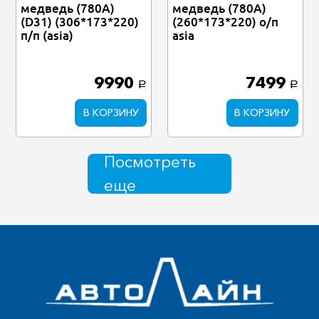
медведь (780А)
медведь (780А)
(D31) (306*173*220)
(260*173*220) о/п
п/п (asia)
asia
9990
7499
a
a
В КОРЗИНУ
В КОРЗИНУ
Посмотреть
еще