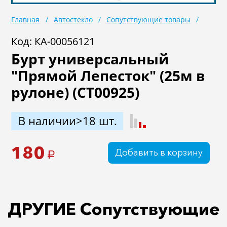
Масла
Иномарки
Главная
Автостекло
Сопутствующие товары
Крепеж колесный
Мототехника
Код: КА-00056121
Бурт универсальный
Садовая техника
Инструмент
"Прямой Лепесток" (25м в
Лодки и моторы
Активный отдых
рулоне) (CT00925)
Электроинструмент
и оснастка
В наличии>18 шт.
180
Добавить в корзину
a
ДРУГИЕ Сопутствующие