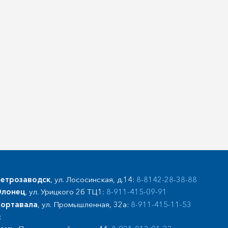
етрозаводск
, ул. Лососинская, д.14:
8-8142-28-38-88
лонец
, ул. Урицкого 2б ТЦ1:
8-911-415-09-91
ортавала
, ул. Промышленная, 32а:
8-911-415-11-53
: