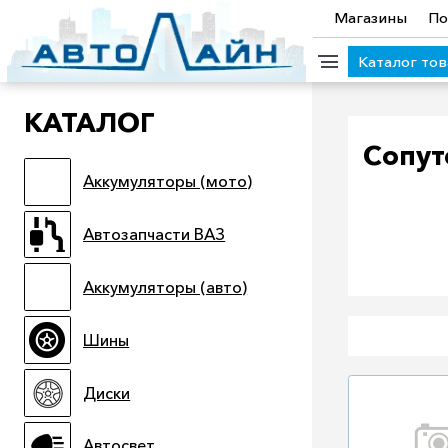
Магазины
По
Каталог то
КАТАЛОГ
КАТЕГОРИИ ТОВАРОВ
Сопут
Аккумуляторы (мото)
Аккумуляторы (мото)
Автозапчасти ВАЗ
Аккумулято
Прицепы
Масла
Иномарки
Крепеж колесный
М
Автозапчасти ВАЗ
Электроинструмент и оснастка
Аккумуляторы (авто)
Шины
Диски
Автосвет