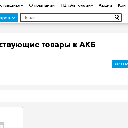
ставщикам
О компании
ТЦ «Автолайн»
Акции
Конт
варов
ствующие товары к АКБ
ры (авто)
Шины
Диски
Автосвет
Автостекло
Авт
Заказа
ототехника
Садовая техника
Инструмент
Лодки и мо