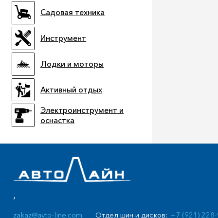
Садовая техника
Инструмент
Лодки и моторы
Активный отдых
Электроинструмент и
оснастка
,
Отдел шин и дисков:
+7 (921) 228
zakaz@avto-line.com