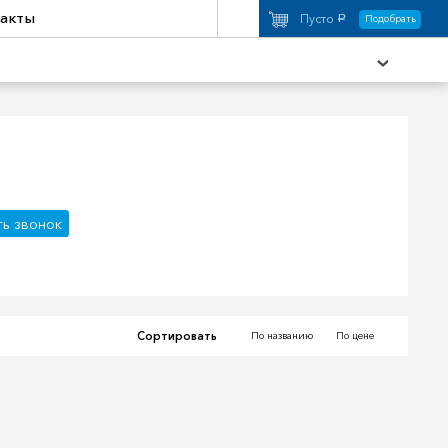
акты
Пусто
Подобрать
a
охимия
Аксессуары
ть звонок
торы
Активный отдых
Сортировать
По названию
По цене