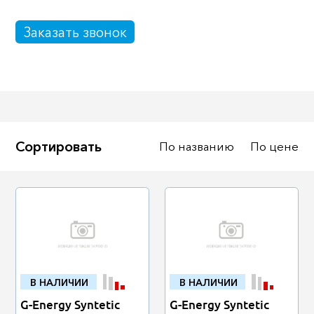
Масла
Иномарки
Заказать звонок
Крепеж колесный
Мототехника
Садовая техника
Инструмент
Лодки и моторы
Активный отдых
Электроинструмент
Сортировать
По названию
По цене
и оснастка
В НАЛИЧИИ
В НАЛИЧИИ
G-Energy Syntetic
G-Energy Syntetic