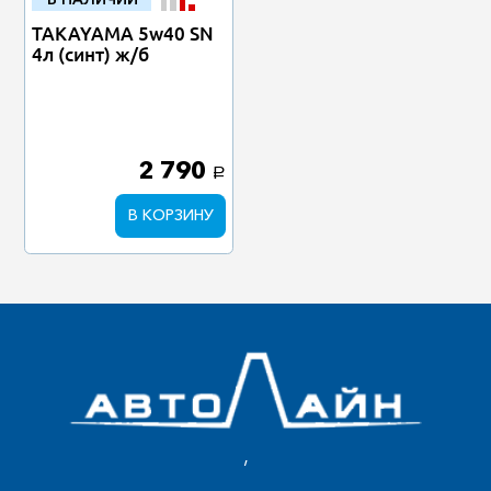
TAKAYAMA 5w40 SN
4л (синт) ж/б
2 790
a
В КОРЗИНУ
,