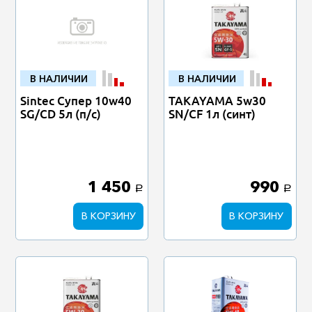
В НАЛИЧИИ
В НАЛИЧИИ
Sintec Супер 10w40
TAKAYAMA 5w30
SG/CD 5л (п/с)
SN/CF 1л (синт)
1 450
990
a
a
В КОРЗИНУ
В КОРЗИНУ