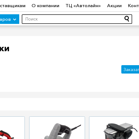
ставщикам
О компании
ТЦ «Автолайн»
Акции
Конт
варов
ки
ры (авто)
Шины
Диски
Автосвет
Автостекло
Авт
Заказа
ототехника
Садовая техника
Инструмент
Лодки и мо