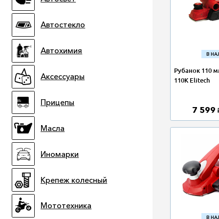
Автостекло
Автохимия
В Н
Рубанок 110 мм
Аксессуары
110К Elitech
Прицепы
7 599
Масла
Иномарки
Крепеж колесный
Мототехника
В Н