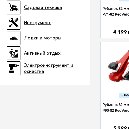
Садовая техника
Рубанок 82 мм,
P71-82 RedVer
Инструмент
4 199
Лодки и моторы
Активный отдых
Электроинструмент и
оснастка
В Н
Рубанок 82 мм,
P90-82 RedVer
5 299