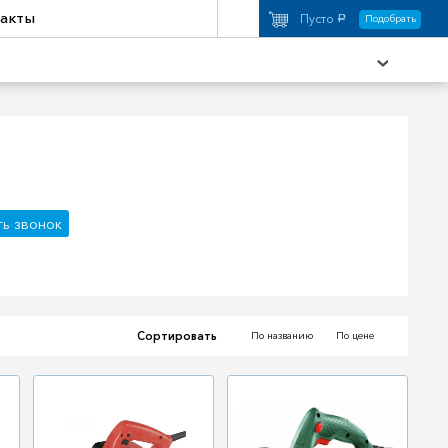
акты
Пусто
Подобрать
a
охимия
Аксессуары
ть звонок
торы
Активный отдых
Сортировать
По названию
По цене