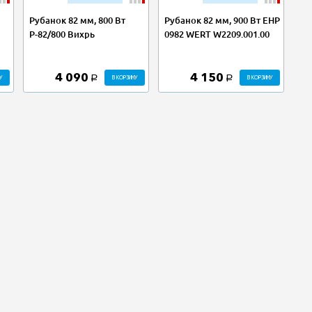
Рубанок 82 мм, 800 Вт
Рубанок 82 мм, 900 Вт EHP
Р-82/800 Вихрь
0982 WERT W2209.001.00
4 090
4 150
У
В КОРЗИНУ
В КОРЗИНУ
a
a