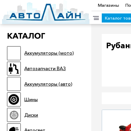
Магазины
По
Каталог то
КАТАЛОГ
КАТЕГОРИИ ТОВАРОВ
Рубан
Аккумуляторы (мото)
Аккумуляторы (мото)
Автозапчасти ВАЗ
Аккумулято
Прицепы
Масла
Иномарки
Крепеж колесный
М
Автозапчасти ВАЗ
Электроинструмент и оснастка
Аккумуляторы (авто)
Шины
Диски
Автосвет