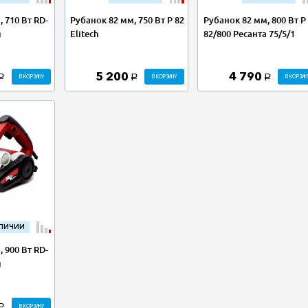
 710 Вт RD-
Рубанок 82 мм, 750 Вт Р 82
Рубанок 82 мм, 800 Вт Р
g
Elitech
82/800 Ресанта 75/5/1
5 200
4 790
В КОРЗИНУ
В КОРЗИНУ
В КОРЗИН
a
a
a
АЛИЧИИ
 900 Вт RD-
g
В КОРЗИНУ
a