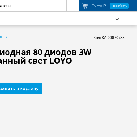
акты
Пусто
Подобрать
a
Код: КА-00070783
ВЕТ
иодная 80 диодов 3W
нный свет LOYO
охимия
Аксессуары
торы
Активный отдых
бавить в корзину