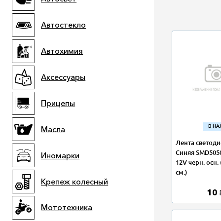
Автостекло
Автохимия
Аксессуары
Прицепы
В Н
Масла
Лента светод
Синяя SMD5050
Иномарки
12V черн. осн. 
см.)
Крепеж колесный
10
Мототехника