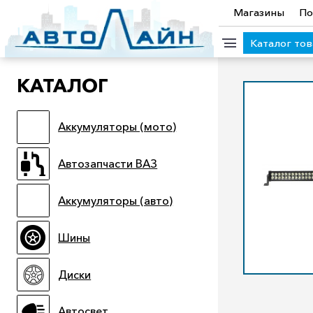
Магазины
По
Каталог то
КАТАЛОГ
КАТЕГОРИИ ТОВАРОВ
Аккумуляторы (мото)
Аккумуляторы (мото)
Автозапчасти ВАЗ
Аккумулято
Прицепы
Масла
Иномарки
Крепеж колесный
М
Автозапчасти ВАЗ
Электроинструмент и оснастка
Аккумуляторы (авто)
Шины
Диски
Автосвет