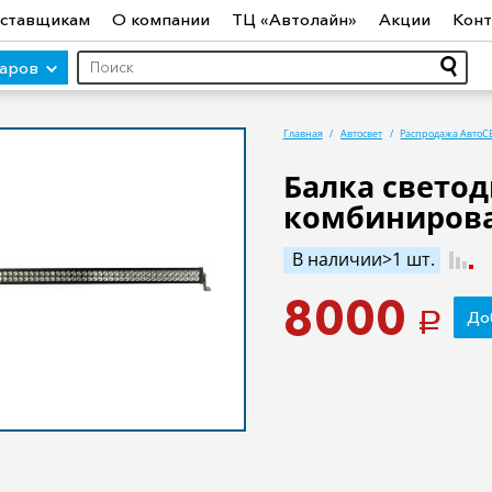
ставщикам
О компании
ТЦ «Автолайн»
Акции
Конт
варов
Главная
Автосвет
Распродажа АвтоС
Балка светод
комбинирова
ры (авто)
Шины
Диски
Автосвет
Автостекло
Авт
ототехника
Садовая техника
Инструмент
Лодки и мо
В наличии>1 шт.
8000
До
a