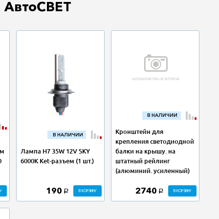
 АвтоСВЕТ
В НАЛИЧИИ
Кронштейн для
В НАЛИЧИИ
крепления светодиодной
Лампа H7 35W 12V SKY
1м
балки на крышу. на
6000K Ket-разъем (1 шт.)
0
штатный рейлинг
(алюминий. усиленный)
190
2740
У
В КОРЗИНУ
В КОРЗИНУ
a
a