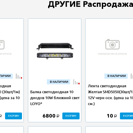
ДРУГИЕ Распродажа
АЛИЧИИ
В НАЛИЧИИ
В НАЛИЧИИ
иодная
Лента светодиодная
Балка светодиодная 10
 (30шт/1м)
Желтая SMD5050(30шт/
диодов 10W ближний свет
(цена за 10
12V черн осн. (цена за 1
LOYO*
см.)
6800
10
В КОРЗИНУ
В КОРЗИНУ
В КОРЗИН
a
a
a