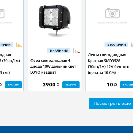
АЛИЧИИ
В НАЛИЧИИ
В НАЛИЧИИ
иодная
Лента светодиодная
Фара светодиодная 4
 (30шт/1м)
Красная SMD3528
диода 10W дальний свет
(30шт/1м) 12V бел. осн.
LOYO квадрат
5 см.)
(цена за 10 СМ)
3900
10
В КОРЗИНУ
В КОРЗИНУ
В КОРЗИН
a
a
a
Посмотреть еще