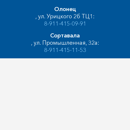
Олонец
, ул. Урицкого 2б ТЦ1:
8-911-415-09-91
Сортавала
, ул. Промышленная, 32а:
8-911-415-11-53
, :
Кемь
, Пролетарский просп, 44:
8-921-012-91-33
Сегежа
, ул. Солунина, 1:
8-911-669-75-07
Медвежьегорск