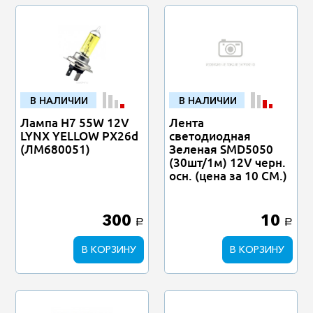
В НАЛИЧИИ
В НАЛИЧИИ
Лампа H7 55W 12V
Лента
LYNX YELLOW PX26d
светодиодная
(ЛМ680051)
Зеленая SMD5050
(30шт/1м) 12V черн.
осн. (цена за 10 СМ.)
300
10
a
a
В КОРЗИНУ
В КОРЗИНУ