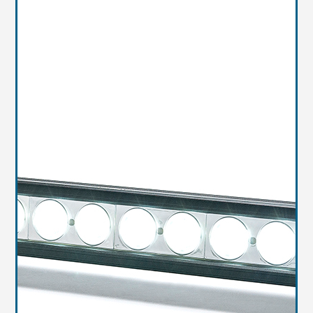
Масла
Иномарки
Крепеж колесный
Мототехника
Садовая техника
Инструмент
Лодки и моторы
Активный отдых
Электроинструмент
и оснастка