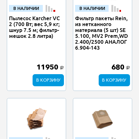
В НАЛИЧИИ
В НАЛИЧИИ
Пылесос Karcher VC
Фильтр пакеты Rein,
2 (700 Вт; вес 5,9 кг;
из нетканного
шнур 7.5 м; фильтр-
материала (5 шт) SE
мешок 2.8 литра)
5.100, MV2 Prem,WD
2.400/2500 АНАЛОГ
6.904-143
11950
680
a
a
В КОРЗИНУ
В КОРЗИНУ