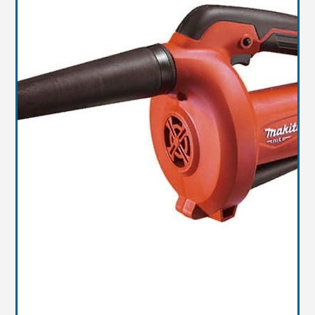
Масла
Иномарки
Крепеж колесный
Мототехника
Садовая техника
Инструмент
Лодки и моторы
Активный отдых
Электроинструмент
и оснастка