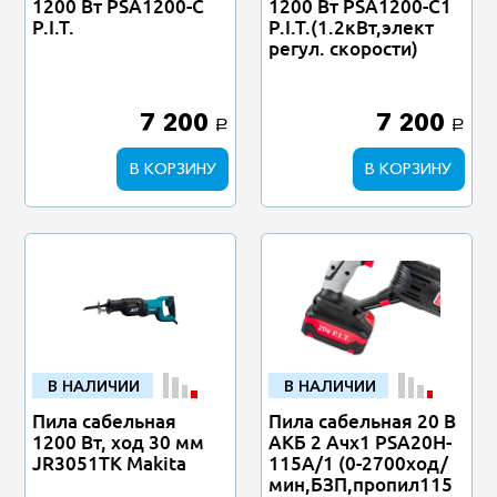
1200 Вт PSA1200-C1
1200 Вт PSA1200-C
P.I.T.(1.2кВт,элект
P.I.T.
регул. скорости)
7 200
7 200
a
a
В КОРЗИНУ
В КОРЗИНУ
В НАЛИЧИИ
В НАЛИЧИИ
Пила сабельная
Пила сабельная 20 В
1200 Вт, ход 30 мм
АКБ 2 Ачх1 PSA20H-
JR3051TK Makita
115A/1 (0-2700ход/
мин,БЗП,пропил115