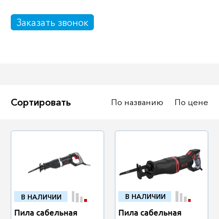
Масла
Иномарки
Заказать звонок
Крепеж колесный
Мототехника
Садовая техника
Инструмент
Лодки и моторы
Активный отдых
Электроинструмент
Сортировать
По названию
По цене
и оснастка
В НАЛИЧИИ
В НАЛИЧИИ
Пила сабельная
Пила сабельная