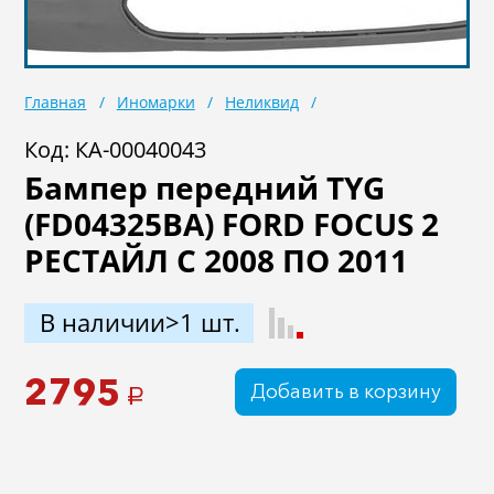
Масла
Иномарки
Крепеж колесный
Мототехника
Главная
Иномарки
Неликвид
Садовая техника
Инструмент
Код: КА-00040043
Лодки и моторы
Активный отдых
Бампер передний TYG
Электроинструмент
(FD04325BA) FORD FOCUS 2
и оснастка
РЕСТАЙЛ С 2008 ПО 2011
В наличии>1 шт.
2795
Добавить в корзину
a