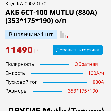
Код: КА-00020170
АКБ 6СТ-100 MUTLU (880А)
(353*175*190) о/п
В наличии>4 шт.
11490
Добавить в корзину
a
Полярность
Обратная
Емкость
100A/ч
Пусковой ток
880A
РАзмеры
353*175*190
ДРУГИЕ Mutlu (Турция)