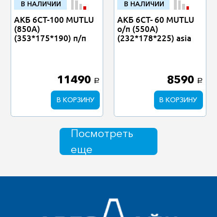
В НАЛИЧИИ
В НАЛИЧИИ
АКБ 6СТ-100 MUTLU
АКБ 6СТ- 60 MUTLU
(850А)
о/п (550А)
(353*175*190) п/п
(232*178*225) asia
11490
8590
a
a
В КОРЗИНУ
В КОРЗИНУ
Посмотреть
еще