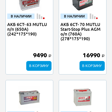
В НАЛИЧИИ
В НАЛИЧИИ
АКБ 6СТ- 63 MUTLU
АКБ 6СТ- 70 MUTLU
п/п (650А)
Start-Stop Plus AGM
(242*175*190)
о/п (760А)
(278*175*190)
9490
16990
a
a
В КОРЗИНУ
В КОРЗИНУ