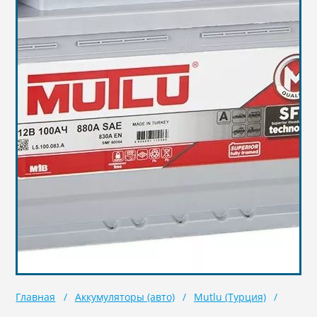
Масла
Иномарки
Крепеж колесный
Мототехника
Садовая техника
Инструмент
Лодки и моторы
Активный отдых
Электроинструмент
и оснастка
Главная
Аккумуляторы (авто)
Mutlu (Турция)