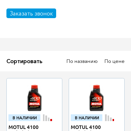
Масла
Иномарки
Заказать звонок
Крепеж колесный
Мототехника
Садовая техника
Инструмент
Лодки и моторы
Активный отдых
Электроинструмент
Сортировать
По названию
По цене
и оснастка
В НАЛИЧИИ
В НАЛИЧИИ
MOTUL 4100
MOTUL 4100