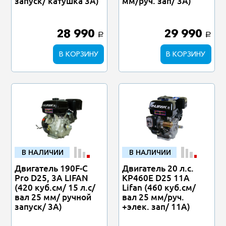
запуск/ катушка 3A)
мм/руч. зап/ 3А)
28 990
29 990
a
a
В КОРЗИНУ
В КОРЗИНУ
В НАЛИЧИИ
В НАЛИЧИИ
Двигатель 190F-C
Двигатель 20 л.с.
Pro D25, 3А LIFAN
KP460E D25 11A
(420 куб.см/ 15 л.с/
Lifan (460 куб.см/
вал 25 мм/ ручной
вал 25 мм/руч.
запуск/ 3А)
+элек. зап/ 11А)