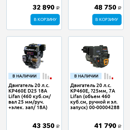
32 890
48 750
a
a
В КОРЗИНУ
В КОРЗИНУ
В НАЛИЧИИ
В НАЛИЧИИ
Двигатель 20 л.с.
Двигатель 20 л.с.
KP460E D25 18A
KP460E, ?25мм, 7А
Lifan (460 куб.см/
Lifan (объем 460
вал 25 мм/руч.
куб.см, ручной и эл.
+элек. зап/ 18А)
запуск) 00-00004288
43 350
41 790
a
a