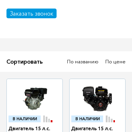
Масла
Иномарки
Заказать звонок
Крепеж колесный
Мототехника
Садовая техника
Инструмент
Лодки и моторы
Активный отдых
Электроинструмент
Сортировать
По названию
По цене
и оснастка
В НАЛИЧИИ
В НАЛИЧИИ
Двигатель 15 л.с.
Двигатель 15 л.с.