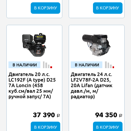
В КОРЗИНУ
В КОРЗИНУ
В НАЛИЧИИ
В НАЛИЧИИ
Двигатель 20 л.с.
Двигатель 24 л.с.
LC192F (A type) D25
LF2V78F-2A D25,
7А Loncin (458
20A Lifan (датчик
куб.см/вал 25 мм/
давл./м, м/
ручной запус/ 7А)
радиатор)
37 390
94 350
a
a
В КОРЗИНУ
В КОРЗИНУ