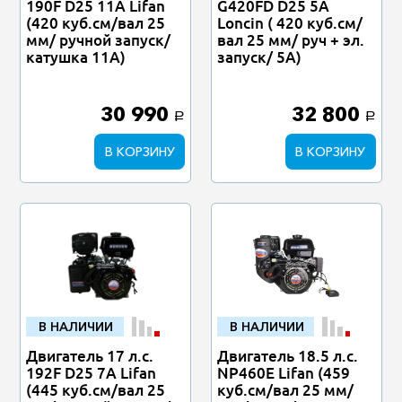
190F D25 11А Lifan
G420FD D25 5А
(420 куб.см/вал 25
Loncin ( 420 куб.см/
мм/ ручной запуск/
вал 25 мм/ руч + эл.
катушка 11А)
запуск/ 5А)
30 990
32 800
a
a
В КОРЗИНУ
В КОРЗИНУ
В НАЛИЧИИ
В НАЛИЧИИ
Двигатель 17 л.с.
Двигатель 18.5 л.с.
192F D25 7А Lifan
NP460E Lifan (459
(445 куб.см/вал 25
куб.см/вал 25 мм/