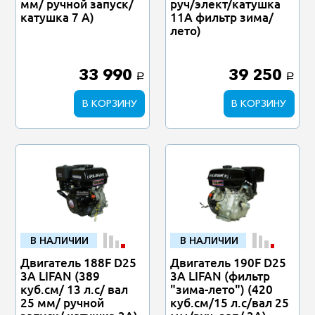
мм/ ручной запуск/
руч/элект/катушка
катушка 7 А)
11А фильтр зима/
лето)
33 990
39 250
a
a
В КОРЗИНУ
В КОРЗИНУ
В НАЛИЧИИ
В НАЛИЧИИ
Двигатель 188F D25
Двигатель 190F D25
3А LIFAN (389
3А LIFAN (фильтр
куб.см/ 13 л.с/ вал
"зима-лето") (420
25 мм/ ручной
куб.см/15 л.с/вал 25