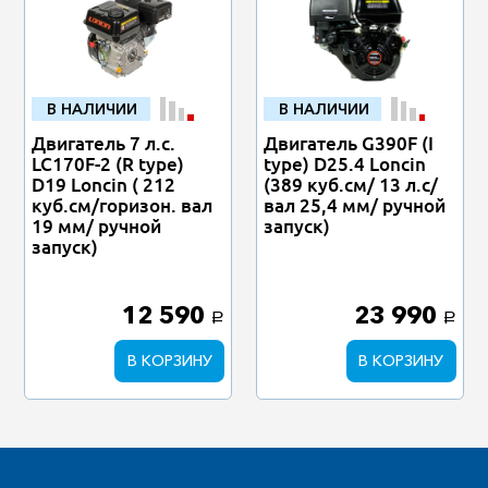
В НАЛИЧИИ
В НАЛИЧИИ
Двигатель 7 л.с.
Двигатель G390F (I
LC170F-2 (R type)
type) D25.4 Loncin
D19 Loncin ( 212
(389 куб.см/ 13 л.с/
куб.см/горизон. вал
вал 25,4 мм/ ручной
19 мм/ ручной
запуск)
запуск)
12 590
23 990
a
a
В КОРЗИНУ
В КОРЗИНУ