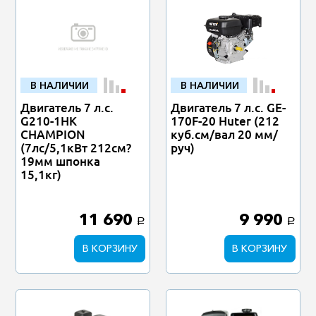
В НАЛИЧИИ
В НАЛИЧИИ
Двигатель 7 л.с.
Двигатель 7 л.с. GE-
G210-1HK
170F-20 Huter (212
CHAMPION
куб.см/вал 20 мм/
(7лс/5,1кВт 212см?
руч)
19мм шпонка
15,1кг)
11 690
9 990
a
a
В КОРЗИНУ
В КОРЗИНУ