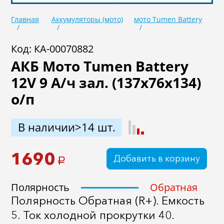
Масла
Иномарки
Главная
Аккумуляторы (мото)
мото Tumen Battery
Крепеж колесный
Мототехника
Код: КА-00070882
Садовая техника
Инструмент
АКБ Мото Tumen Battery
Лодки и моторы
Активный отдых
12V 9 А/ч зал. (137х76х134)
Электроинструмент
о/п
и оснастка
В наличии>14 шт.
1690
Добавить в корзину
a
Полярность
Обратная
Полярность Обратная (R+). Емкость
5. Ток холодной прокрутки 40.