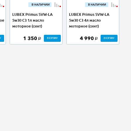
В НАЛИЧИИ
В НАЛИЧИИ
LUBEX Primus SVW-LA
LUBEX Primus SVW-LA
ое
5w30 C3 1л масло
5w30 C3 4л масло
моторное (синт)
моторное (синт)
1 350
4 990
У
В КОРЗИНУ
В КОРЗИНУ
a
a