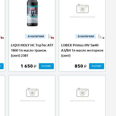
В НАЛИЧИИ
В НАЛИЧИИ
LIQUI MOLY НС TopTec ATF
LUBEX Primus MV 5w40
1800 1л масло трансм.
A3/B4 1л масло моторное
(синт) 2381
(синт)
1 650
850
У
В КОРЗИНУ
В КОРЗИНУ
a
a