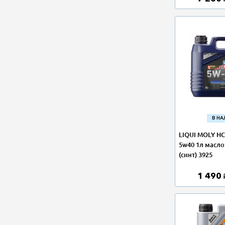
В Н
LIQUI MOLY НС
5w40 1л масл
(синт) 3925
1 490