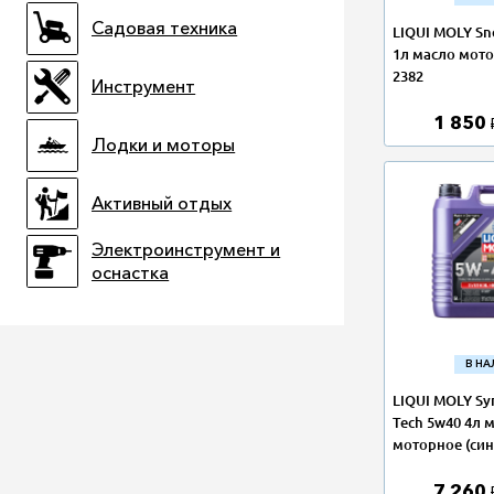
Садовая техника
LIQUI MOLY Sn
1л масло мото
2382
Инструмент
1 850
Лодки и моторы
Активный отдых
Электроинструмент и
оснастка
В Н
LIQUI MOLY Sy
Tech 5w40 4л 
моторное (син
7 260