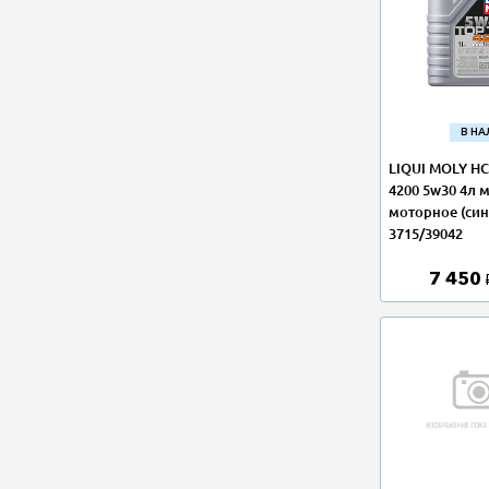
В Н
LIQUI MOLY НС
4200 5w30 4л 
моторное (син
3715/39042
7 450