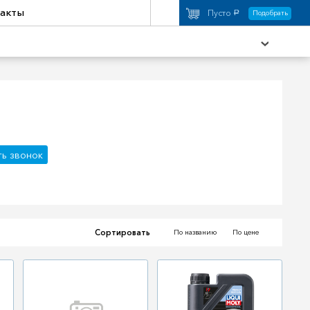
акты
Пусто
Подобрать
a
охимия
Аксессуары
ть звонок
торы
Активный отдых
Сортировать
По названию
По цене