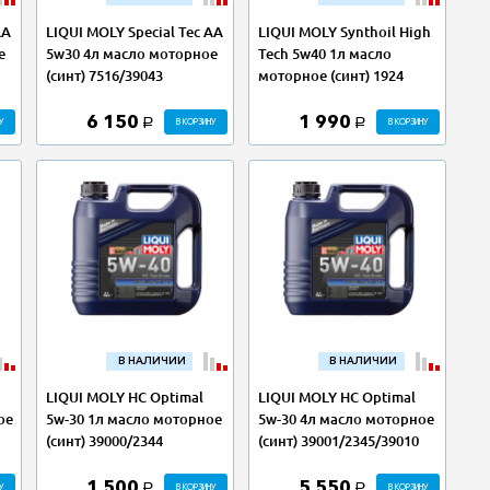
AA
LIQUI MOLY Special Tec AA
LIQUI MOLY Synthoil High
е
5w30 4л масло моторное
Tech 5w40 1л масло
(синт) 7516/39043
моторное (синт) 1924
6 150
1 990
У
В КОРЗИНУ
В КОРЗИНУ
a
a
В НАЛИЧИИ
В НАЛИЧИИ
LIQUI MOLY НС Optimal
LIQUI MOLY НС Optimal
ое
5w-30 1л масло моторное
5w-30 4л масло моторное
(синт) 39000/2344
(синт) 39001/2345/39010
1 500
5 550
У
В КОРЗИНУ
В КОРЗИНУ
a
a