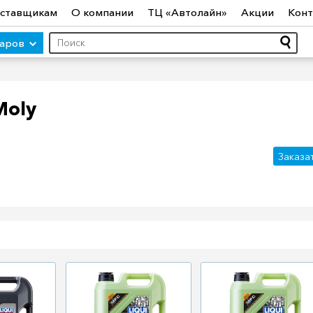
ставщикам
О компании
ТЦ «Автолайн»
Акции
Конт
варов
Moly
ры (авто)
Шины
Диски
Автосвет
Автостекло
Авт
Заказа
ототехника
Садовая техника
Инструмент
Лодки и мо