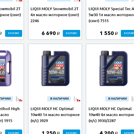
owmobil 2T
LIQUI MOLY Snowmobil 2T
LIQUI MOLY Special Tec 
рное (синт)
4л масло моторное (синт)
5w30 1л масло моторно
2246
(синт) 7515
6 690
1 550
В КОРЗИНУ
В КОРЗИНУ
В КОРЗИН
a
a
a
АЛИЧИИ
В НАЛИЧИИ
В НАЛИЧИИ
nthoil High
LIQUI MOLY НС Optimal
LIQUI MOLY НС Optimal
масло
10w40 1л масло моторное
10w40 4л масло моторн
т) 1915
(п/с) 3929
(п/с) 3930/2287
1 250
4 200
В КОРЗИНУ
В КОРЗИНУ
В КОРЗИН
a
a
a