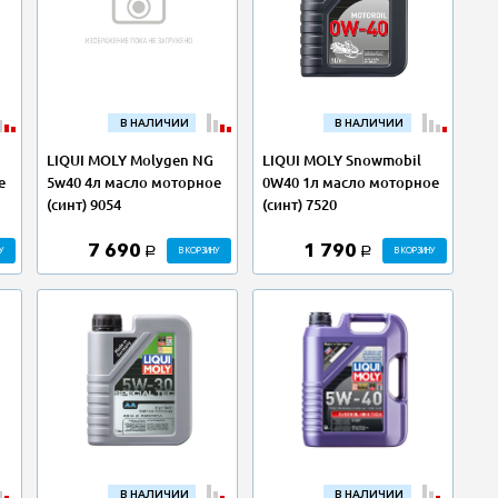
В НАЛИЧИИ
В НАЛИЧИИ
LIQUI MOLY Molygen NG
LIQUI MOLY Snowmobil
е
5w40 4л масло моторное
0W40 1л масло моторное
(синт) 9054
(синт) 7520
7 690
1 790
У
В КОРЗИНУ
В КОРЗИНУ
a
a
В НАЛИЧИИ
В НАЛИЧИИ