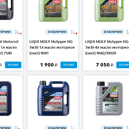
АЛИЧИИ
В НАЛИЧИИ
В НАЛИЧИИ
V Motoroil
LIQUI MOLY Molygen NG
LIQUI MOLY Molygen NG
 1л масло
5w30 1л масло моторное
5w30 4л масло моторно
т) 7540
(синт) 9041
(синт) 9042/39029
1 900
7 050
В КОРЗИНУ
В КОРЗИНУ
В КОРЗИН
a
a
a
АЛИЧИИ
В НАЛИЧИИ
В НАЛИЧИИ