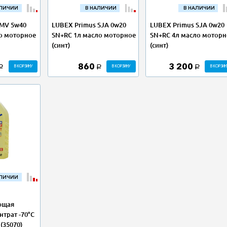
АЛИЧИИ
В НАЛИЧИИ
В НАЛИЧИИ
 MV 5w40
LUBEX Primus SJA 0w20
LUBEX Primus SJA 0w20
ло моторное
SN+RC 1л масло моторное
SN+RC 4л масло моторн
(синт)
(синт)
860
3 200
В КОРЗИНУ
В КОРЗИНУ
В КОРЗИН
a
a
a
АЛИЧИИ
ющая
нтрат -70°С
(35070)