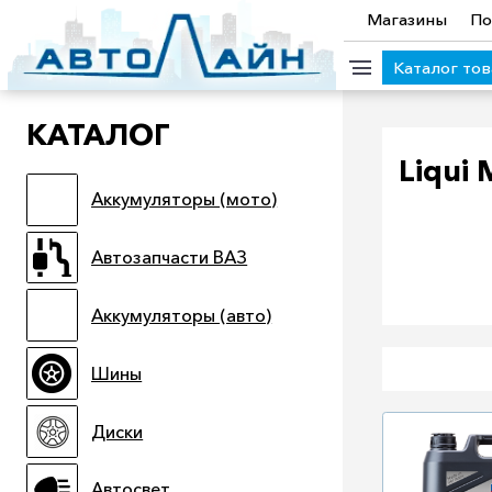
Магазины
По
Каталог то
КАТАЛОГ
КАТЕГОРИИ ТОВАРОВ
Liqui 
Аккумуляторы (мото)
Аккумуляторы (мото)
Автозапчасти ВАЗ
Аккумулято
Прицепы
Масла
Иномарки
Крепеж колесный
М
Автозапчасти ВАЗ
Электроинструмент и оснастка
Аккумуляторы (авто)
Шины
Диски
Автосвет