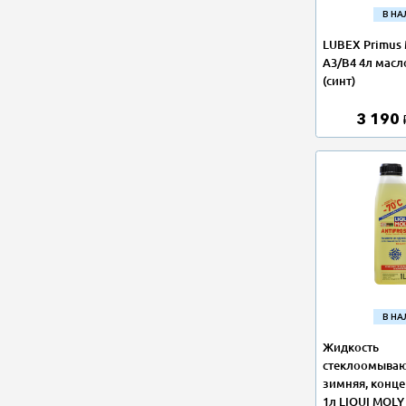
В Н
LUBEX Primus
A3/B4 4л мас
(синт)
3 190
В Н
Жидкость
стеклоомыва
зимняя, конце
1л LIQUI MOLY 