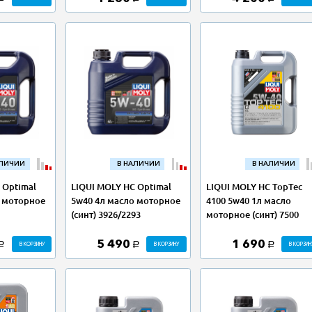
АЛИЧИИ
В НАЛИЧИИ
В НАЛИЧИИ
 Optimal
LIQUI MOLY НС Optimal
LIQUI MOLY НС TopTec
о моторное
5w40 4л масло моторное
4100 5w40 1л масло
(синт) 3926/2293
моторное (синт) 7500
5 490
1 690
В КОРЗИНУ
В КОРЗИНУ
В КОРЗИН
a
a
a