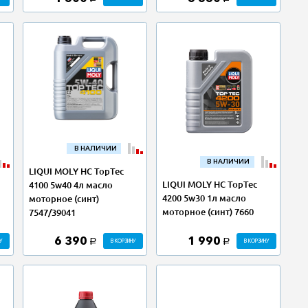
В НАЛИЧИИ
В НАЛИЧИИ
LIQUI MOLY НС TopTec
LIQUI MOLY НС TopTec
4100 5w40 4л масло
4200 5w30 1л масло
моторное (синт)
моторное (синт) 7660
7547/39041
6 390
1 990
У
В КОРЗИНУ
В КОРЗИНУ
a
a