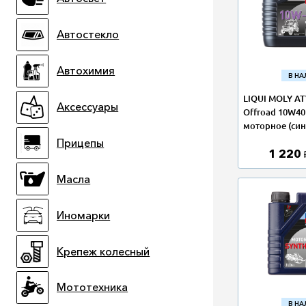
Автостекло
Автохимия
В Н
LIQUI MOLY AT
Аксессуары
Offroad 10W40
моторное (син
Прицепы
1 220
Масла
Иномарки
Крепеж колесный
Мототехника
В Н