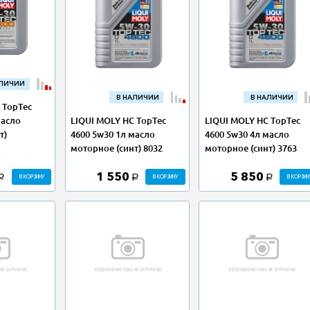
АЛИЧИИ
В НАЛИЧИИ
В НАЛИЧИИ
 TopTec
LIQUI MOLY НС TopTec
LIQUI MOLY НС TopTec
масло
4600 5w30 1л масло
4600 5w30 4л масло
т)
моторное (синт) 8032
моторное (синт) 3763
1 550
5 850
В КОРЗИНУ
В КОРЗИНУ
В КОРЗИН
a
a
a