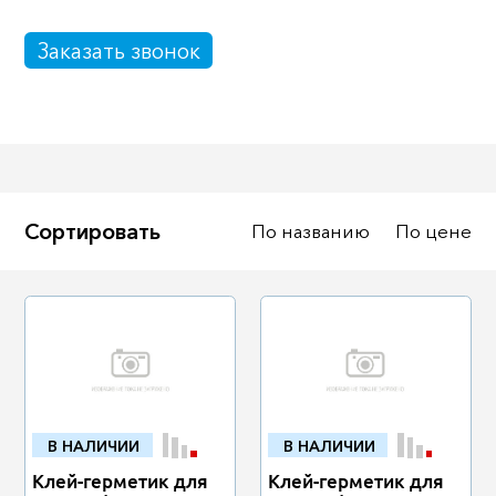
Масла
Иномарки
Заказать звонок
Крепеж колесный
Мототехника
Садовая техника
Инструмент
Лодки и моторы
Активный отдых
Электроинструмент
Сортировать
По названию
По цене
и оснастка
В НАЛИЧИИ
В НАЛИЧИИ
Клей-герметик для
Клей-герметик для