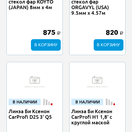
стекол фар KOYTO
стекол фар
(JAPAN) 8мм х 4м
ORGAVYL (USA)
9.5мм х 4.57м
875
820
a
a
В КОРЗИНУ
В КОРЗИНУ
В НАЛИЧИИ
В НАЛИЧИИ
Линза Би Ксенон
Линза Би Ксенон
CarProfi D2S 3' Q5
CarProfi Н1 1,8' с
круглой маской