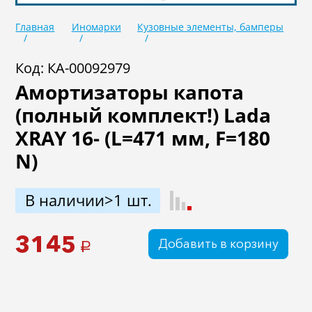
Масла
Иномарки
Главная
Иномарки
Кузовные элементы, бамперы
Крепеж колесный
Мототехника
Код: КА-00092979
Садовая техника
Инструмент
Амортизаторы капота
Лодки и моторы
Активный отдых
(полный комплект!) Lada
Электроинструмент
XRAY 16- (L=471 мм, F=180
и оснастка
N)
В наличии>1 шт.
3145
Добавить в корзину
a