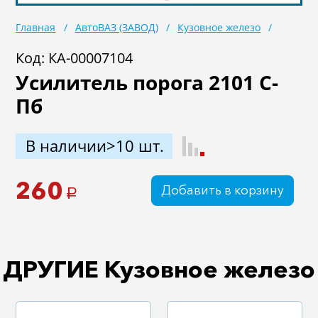
Масла
Иномарки
Главная
АвтоВАЗ (ЗАВОД)
Кузовное железо
Крепеж колесный
Мототехника
Код: КА-00007104
Усилитель порога 2101 С-
Садовая техника
Инструмент
Пб
Лодки и моторы
Активный отдых
Электроинструмент
В наличии>10 шт.
и оснастка
260
Добавить в корзину
a
ДРУГИЕ Кузовное железо